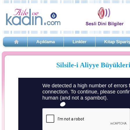
Açıklama
Linkler
Kitap Sipari
Silsile-i Aliyye Büyükler