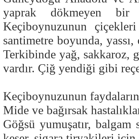
yaprak dökmeyen bir 
Keçiboynuzunun çiçekleri 
santimetre boyunda, yassı, 
Terkibinde yağ, sakkaroz, gl
vardır. Çiğ yendiği gibi reçe
Keçiboynuzunun faydaların
Mide ve bağırsak hastalıklar
Göğsü yumuşatır, balgam sö
keser, sigara tiryakileri için