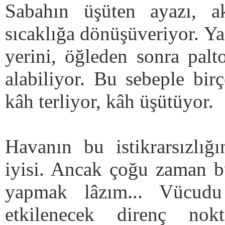
Sabahın üşüten ayazı, ak
sıcaklığa dönüşüveriyor. Ya
yerini, öğleden sonra palto
alabiliyor. Bu sebeple bir
kâh terliyor, kâh üşütüyor.
Havanın bu istikrarsızlığ
iyisi. Ancak çoğu zaman 
yapmak lâzım... Vücud
etkilenecek direnç no