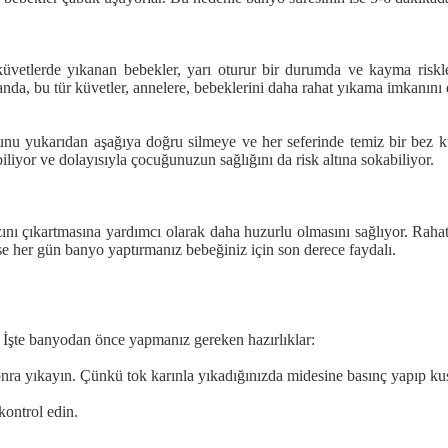
üvetlerde yıkanan bebekler, yarı oturur bir durumda ve kayma riskl
da, bu tür küvetler, annelere, bebeklerini daha rahat yıkama imkanını 
unu yukarıdan aşağıya doğru silmeye ve her seferinde temiz bir bez 
iliyor ve dolayısıyla çocuğunuzun sağlığını da risk altına sokabiliyor.
zını çıkartmasına yardımcı olarak daha huzurlu olmasını sağlıyor. Rah
 her gün banyo yaptırmanız bebeğiniz için son derece faydalı.
 İşte banyodan önce yapmanız gereken hazırlıklar:
nra yıkayın. Çünkü tok karınla yıkadığınızda midesine basınç yapıp kus
kontrol edin.