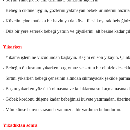
- Bebeğin cildine uygun, gözlerini yakmayan bebek ürünlerini hazırla
- Küvetin içine mutlaka bir havlu ya da küvet filesi koyarak bebeğiniz
- Düz bir yere sererek bebeği yatırın ve giysilerini, alt bezine kadar çı
Yıkarken
- Yıkama işlemine vücudundan başlayın. Başını en son yıkayın. Çünkü
- Bebeğin ön kısmını yıkarken baş, omuz ve sırtını bir elinizle deste
- Sırtını yıkarken bebeği çenesinin altından sıkmayacak şekilde parma
- Başını yıkarken yüz üstü olmasına ve kulaklarına su kaçmamasına d
- Göbek kordonu düşene kadar bebeğinizi küvete yatırmadan, üzerine s
- Mümkünse banyo sırasında yanınızda bir yardımcı bulundurun.
Yıkadıktan sonra