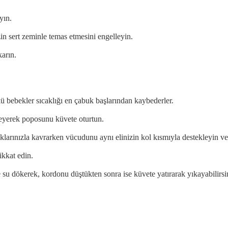
yın.
in sert zeminle temas etmesini engelleyin.
karın.
 bebekler sıcaklığı en çabuk başlarından kaybederler.
kleyerek poposunu küvete oturtun.
klarınızla kavrarken vücudunu aynı elinizin kol kısmıyla destekleyin ve 
ikkat edin.
u dökerek, kordonu düştükten sonra ise küvete yatırarak yıkayabilirsi