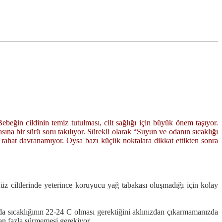
beğin cildinin temiz tutulması, cilt sağlığı için büyük önem taşıyor.
ına bir sürü soru takılıyor. Sürekli olarak “Suyun ve odanın sıcaklığı
rahat davranamıyor. Oysa bazı küçük noktalara dikkat ettikten sonra
üz ciltlerinde yeterince koruyucu yağ tabakası oluşmadığı için kolay
oda sıcaklığının 22-24 C olması gerektiğini aklınızdan çıkarmamanızda
dan fazla sürmemesi gerekiyor.