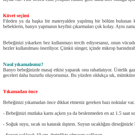
Küvet seçimi
Fileden ya da başka bir materyalden yapılmış bir bölüm bulunan k
bebeklerin, banyo yapmanın keyfini çıkarmaları çok kolay. Aynı zaman
Bebeğinizi yıkarken bez kullanmayı tercih ediyorsanız, onun vücud
bezler kullanılması öneriliyor. Çünkü sünger, içinde mikrop barındırab
Nasıl yıkamalısınız?
Banyo bebeğinizde masaj etkisi yaparak onu rahatlatıyor. Üstelik ga
geceleri daha huzurlu oluyorsunuz. Bu yüzden oldukça sık, mümkünse
Yıkamadan önce
Bebeğinizi yıkamadan önce dikkat etmeniz gereken bazı noktalar var.
- Bebeğinizi mutlaka karnı açken ya da beslenmeden en az 1.5 saat so
- Soğuk suyu, sıcak su katarak ılıştırın. Suyun sıcaklığını dirseğinizle 
- Suyun yaklaşık 10 cm. derinlikte olmasını sağlayın.