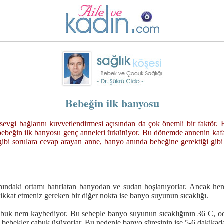
Bebeğin ilk banyosu
vgi bağlarını kuvvetlendirmesi açısından da çok önemli bir faktör. Be
 bebeğin ilk banyosu genç anneleri ürkütüyor. Bu dönemde annenin kafas
i sorulara cevap arayan anne, banyo anında bebeğine gerektiği gibi 
nındaki ortamı hatırlatan banyodan ve sudan hoşlanıyorlar. Ancak hen
ikkat etmeniz gereken bir diğer nokta ise banyo suyunun sıcaklığı.
ri çabuk nem kaybediyor. Bu sebeple banyo suyunun sıcaklığının 36 C, 
in bebekler çabuk üşüyorlar. Bu nedenle banyo süresinin ise 5-6 dakika