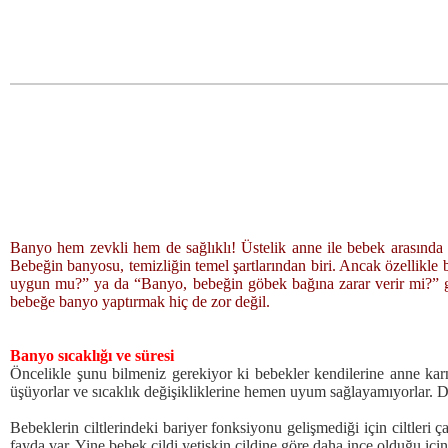
Banyo hem zevkli hem de sağlıklı! Üstelik anne ile bebek arasında se
Bebeğin banyosu, temizliğin temel şartlarından biri. Ancak özellikle
uygun mu?” ya da “Banyo, bebeğin göbek bağına zarar verir mi?” gib
bebeğe banyo yaptırmak hiç de zor değil.
Banyo sıcaklığı ve süresi
Öncelikle şunu bilmeniz gerekiyor ki bebekler kendilerine anne kar
üşüyorlar ve sıcaklık değişikliklerine hemen uyum sağlayamıyorlar. D
Bebeklerin ciltlerindeki bariyer fonksiyonu gelişmediği için ciltle
fayda var. Yine bebek cildi yetişkin cildine göre daha ince olduğu iç