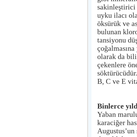
sakinleştiric
uyku ilacı ol
öksürük ve as
bulunan kloro
tansiyonu düş
çoğalmasına 
olarak da bil
çekenlere ön
söktürücüdür
B, C ve E vi
Binlerce yıld
Yaban marulun
karaciğer ha
Augustus’un 