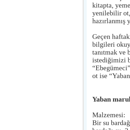
kitapta, yeme
yenilebilir ot
hazırlanmış y
Geçen haftak
bilgileri oku
tanıtmak ve b
istediğimizi 
“Ebegümeci”n
ot ise “Yaban
Yaban maru
Malzemesi:
Bir su bardağ