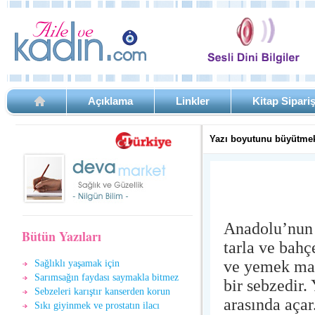
Açıklama
Linkler
Kitap Sipari
Yazı boyutunu büyütmek
Anadolu’nun 
Bütün Yazıları
tarla ve bahç
ve yemek mal
Sağlıklı yaşamak için
Sarımsağın faydası saymakla bitmez
bir sebzedir
Sebzeleri karıştır kanserden korun
arasında aça
Sıkı giyinmek ve prostatın ilacı