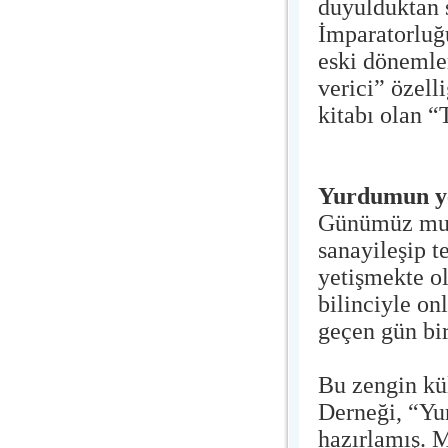
duyulduktan 
İmparatorluğu
eski dönemle
verici” özel
kitabı olan “
Yurdumun yen
Günümüz mut
sanayileşip t
yetişmekte ol
bilinciyle on
geçen gün bir
Bu zengin kü
Derneği, “Yur
hazırlamış. 