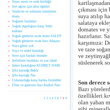
kartlaşmadan
Sınav stresi ve renk körlüğü
Sırt ağrısı için altın öğütler
çıkması için 
Sindirim ve solunum sisteminin
suya atılıp h
dostu
Soğanın faydaları
salataya ekle
Soğuk algınlığına karşı 'bitki
domates ve ye
kalkanı'
hazırlanır. S
Soğuk günlerin sıcak dostu SALEP
Soğuk günlerin sıcak ilacı Adaçayı
karşımıza: D
Soya gibisi yok
ve taze soğan
Soya ve sedef hastalığı
ve zeytinyağl
Stres için faydalı besinler
Şeftalinin faydaları ve yaz ishali
süslenerek sof
Şeker hastalığına KUDRET NARI
Şifa kaynağı Bakla
Şifa kaynağı Nar
Uykusuzluğa karşı harika formüller
Son derece s
Ülser ve gastritin ilacı Kudret Narı
Bazı yöreler
özellikleri k
1
2
3
4
5
6
7
8
9
olan yaban m
gibi mineral