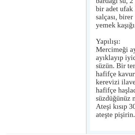
bardağı su, 2
bir adet ufak 
salçası, bire
yemek kaşığı 
Yapılışı:
Mercimeği ay
ayıklayıp iyi
süzün. Bir t
hafifçe kavur
kerevizi ilav
hafifçe haşla
süzdüğünüz m
Ateşi kısıp 
ateşte pişiri