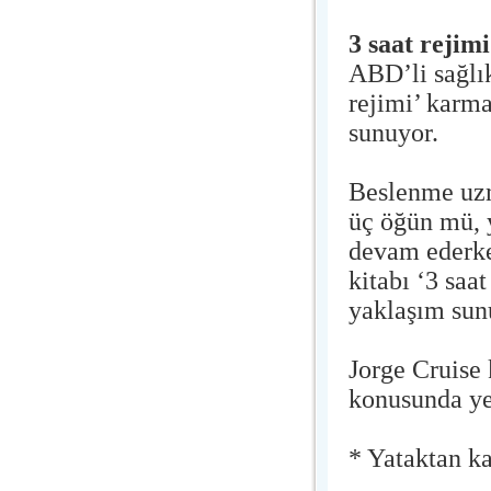
3 saat rejimi
ABD’li sağlık
rejimi’ karma
sunuyor.
Beslenme uzm
üç öğün mü, 
devam ederke
kitabı ‘3 saa
yaklaşım sun
Jorge Cruise 
konusunda yen
* Yataktan ka