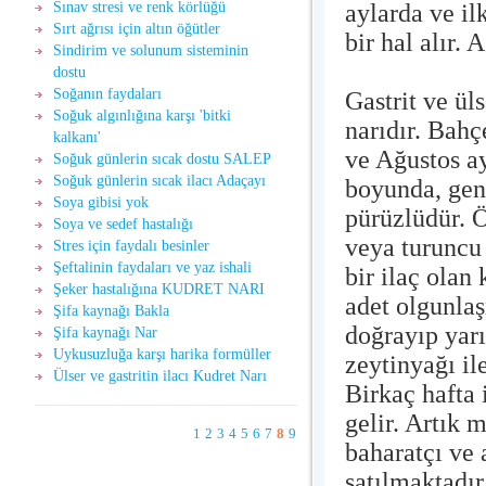
aylarda ve il
Sınav stresi ve renk körlüğü
Sırt ağrısı için altın öğütler
bir hal alır.
Sindirim ve solunum sisteminin
dostu
Soğanın faydaları
Gastrit ve üls
Soğuk algınlığına karşı 'bitki
narıdır. Bahç
kalkanı'
ve Ağustos ay
Soğuk günlerin sıcak dostu SALEP
Soğuk günlerin sıcak ilacı Adaçayı
boyunda, gen
Soya gibisi yok
pürüzlüdür. Ö
Soya ve sedef hastalığı
veya turuncu 
Stres için faydalı besinler
Şeftalinin faydaları ve yaz ishali
bir ilaç olan
Şeker hastalığına KUDRET NARI
adet olgunlaş
Şifa kaynağı Bakla
doğrayıp yarı
Şifa kaynağı Nar
Uykusuzluğa karşı harika formüller
zeytinyağı il
Ülser ve gastritin ilacı Kudret Narı
Birkaç hafta 
gelir. Artık 
1
2
3
4
5
6
7
8
9
baharatçı ve 
satılmaktadır