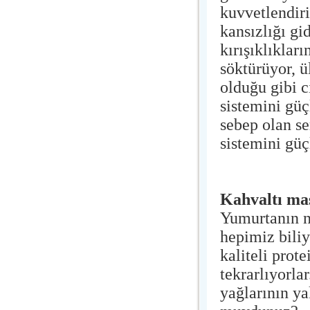
kuvvetlendir
kansızlığı gi
kırışıklıkları
söktürüyor, ü
olduğu gibi c
sistemini güç
sebep olan se
sistemini güç
Kahvaltı ma
Yumurtanın n
hepimiz bili
kaliteli prot
tekrarlıyorl
yağlarının y