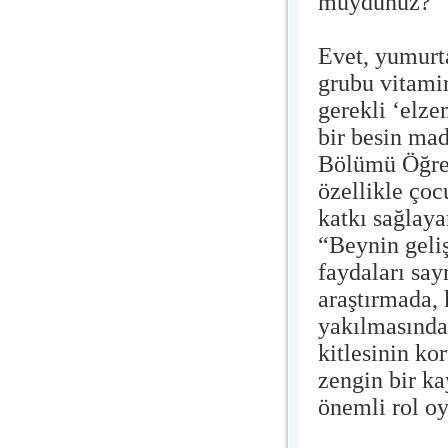
muydunuz?
Evet, yumurta
grubu vitami
gerekli ‘elze
bir besin ma
Bölümü Öğret
özellikle çoc
katkı sağlay
“Beynin geli
faydaları sa
araştırmada,
yakılmasında 
kitlesinin ko
zengin bir k
önemli rol o