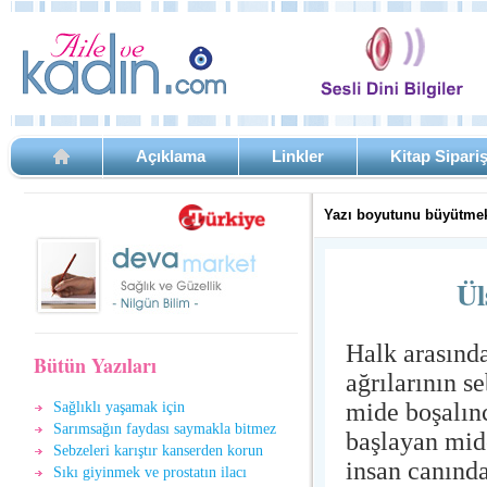
Açıklama
Linkler
Kitap Sipari
Yazı boyutunu büyütmek
Ül
Halk arasında
Bütün Yazıları
ağrılarının s
mide boşalınc
Sağlıklı yaşamak için
Sarımsağın faydası saymakla bitmez
başlayan mide
Sebzeleri karıştır kanserden korun
insan canınd
Sıkı giyinmek ve prostatın ilacı