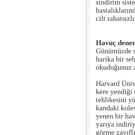
sindirim sist
hastalıkların
cilt rahatsız
Havuç denen
Günümüzde se
harika bir se
okuduğunuz z
Harvard Ünive
kere yendiği 
tehlikesini y
kandaki koles
yenen bir ha
yarıya indiri
görme zayıflı