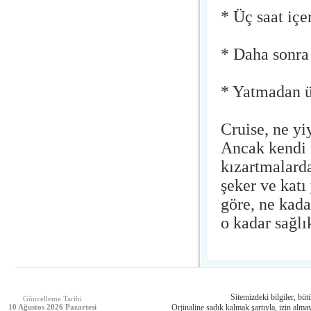
* Üç saat iç
* Daha sonra 
* Yatmadan ü
Cruise, ne yi
Ancak kendi 
kızartmalard
şeker ve katı
göre, ne kad
o kadar sağlı
Sitemizdeki bilgiler, bütü
Güncelleme Tarihi
10 Ağustos 2026 Pazartesi
Orjinaline sadık kalmak şartıyla, izin almay