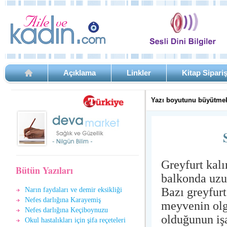
Açıklama
Linkler
Kitap Sipari
Yazı boyutunu büyütmek
Greyfurt kal
Bütün Yazıları
balkonda uzu
Bazı greyfurt
Narın faydaları ve demir eksikliği
Nefes darlığına Karayemiş
meyvenin olg
Nefes darlığına Keçiboynuzu
olduğunun işa
Okul hastalıkları için şifa reçeteleri