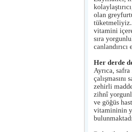
kolaylaştırıc
olan greyfur
tüketmeliyiz.
vitamini içer
sıra yorgunlu
canlandırıcı e
Her derde d
Ayrıca, safra
çalışmasını s
zehirli madde
zihnî yorgunl
ve göğüs hast
vitamininin y
bulunmaktadı