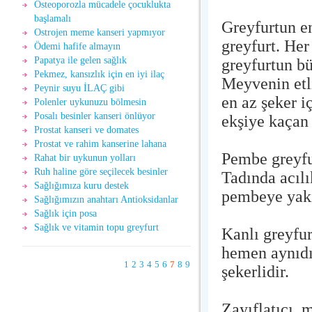
Osteoporozla mücadele çocuklukta
başlamalı
Greyfurtun en
Ostrojen meme kanseri yapmıyor
greyfurt. Her 
Ödemi hafife almayın
Papatya ile gelen sağlık
greyfurtun bü
Pekmez, kansızlık için en iyi ilaç
Meyvenin etli
Peynir suyu İLAÇ gibi
en az şeker iç
Polenler uykunuzu bölmesin
Posalı besinler kanseri önlüyor
ekşiye kaçan 
Prostat kanseri ve domates
Prostat ve rahim kanserine lahana
Pembe greyfur
Rahat bir uykunun yolları
Ruh haline göre seçilecek besinler
Tadında acılı
Sağlığımıza kuru destek
pembeye yakın
Sağlığımızın anahtarı Antioksidanlar
Sağlık için posa
Sağlık ve vitamin topu greyfurt
Kanlı greyfu
hemen aynıdır
1
2
3
4
5
6
7
8
9
şekerlidir.
Zayıflatıcı, 