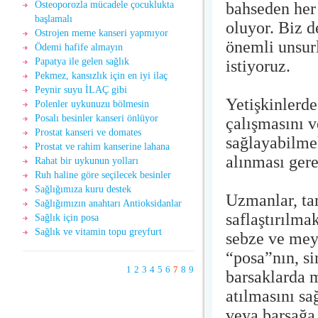
bahseden her
Osteoporozla mücadele çocuklukta
başlamalı
oluyor. Biz 
Ostrojen meme kanseri yapmıyor
önemli unsur
Ödemi hafife almayın
Papatya ile gelen sağlık
istiyoruz.
Pekmez, kansızlık için en iyi ilaç
Peynir suyu İLAÇ gibi
Yetişkinlerde
Polenler uykunuzu bölmesin
Posalı besinler kanseri önlüyor
çalışmasını v
Prostat kanseri ve domates
sağlayabilmek
Prostat ve rahim kanserine lahana
alınması gere
Rahat bir uykunun yolları
Ruh haline göre seçilecek besinler
Sağlığımıza kuru destek
Uzmanlar, ta
Sağlığımızın anahtarı Antioksidanlar
saflaştırılma
Sağlık için posa
Sağlık ve vitamin topu greyfurt
sebze ve meyv
“posa”nın, si
1
2
3
4
5
6
7
8
9
barsaklarda m
atılmasını sa
veya barsağa 