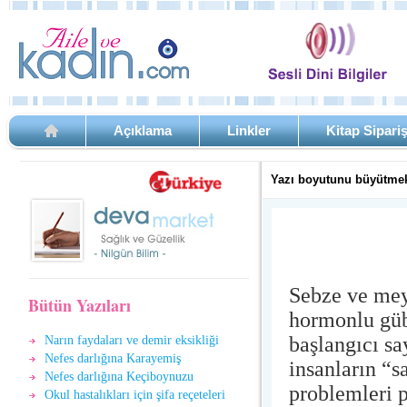
Açıklama
Linkler
Kitap Sipari
Yazı boyutunu büyütmek
Sebze ve mey
Bütün Yazıları
hormonlu güb
başlangıcı s
Narın faydaları ve demir eksikliği
Nefes darlığına Karayemiş
insanların “s
Nefes darlığına Keçiboynuzu
problemleri
Okul hastalıkları için şifa reçeteleri