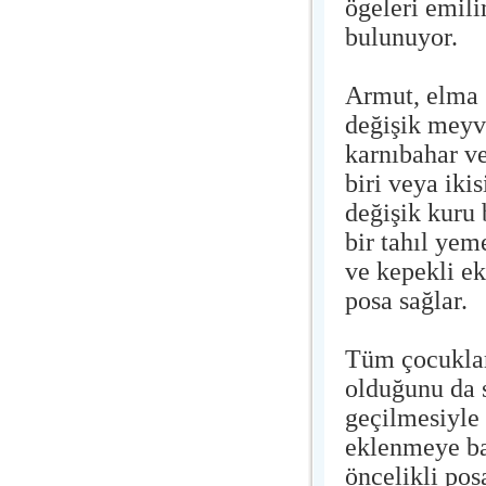
ögeleri emili
bulunuyor.
Armut, elma (
değişik meyve
karnıbahar v
biri veya iki
değişik kuru 
bir tahıl yem
ve kepekli e
posa sağlar.
Tüm çocuklard
olduğunu da 
geçilmesiyle
eklenmeye ba
öncelikli pos