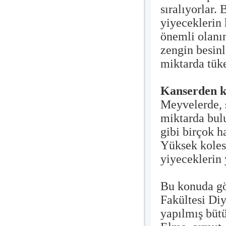
sıralıyorlar.
yiyeceklerin 
önemli olanın
zengin besin
miktarda tük
Kanserden 
Meyvelerde, s
miktarda bul
gibi birçok h
Yüksek koles
yiyeceklerin 
Bu konuda gö
Fakültesi Di
yapılmış bütü