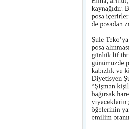
Elma, armut, 
kaynağıdır. 
posa içerirl
de posadan ze
Şule Teko’ya
posa alınması
günlük lif ih
günümüzde po
kabızlık ve k
Diyetisyen Ş
“Şişman kişil
bağırsak hare
yiyeceklerin
öğelerinin ya
emilim oranı