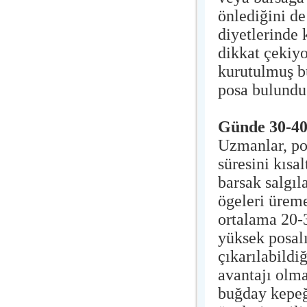
önlediğini d
diyetlerinde 
dikkat çekiyo
kurutulmuş b
posa bulunduğ
Günde 30-4
Uzmanlar, po
süresini kısal
barsak salgıl
ögeleri üreme
ortalama 20-
yüksek posal
çıkarılabildi
avantajı olma
buğday kepeğ