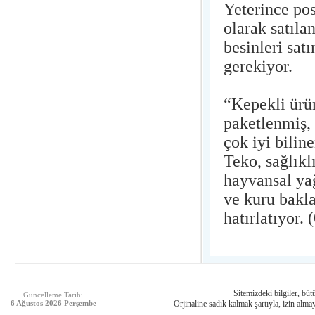
Yeterince pos
olarak satılan
besinleri sat
gerekiyor.
“Kepekli ürü
paketlenmiş, 
çok iyi bilin
Teko, sağlıkl
hayvansal ya
ve kuru bakla
hatırlatıyor.
Sitemizdeki bilgiler, bütü
Güncelleme Tarihi
6 Ağustos 2026 Perşembe
Orjinaline sadık kalmak şartıyla, izin almay