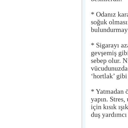
* Odanız kara
soğuk olması
bulundurmay
* Sigarayı az
gevşemiş gibi
sebep olur. Ni
vücudunuzda 1
‘hortlak’ gibi
* Yatmadan ön
yapın. Stres
için kısık ış
duş yardımcı 