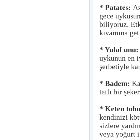
* Patates:
Az
gece uykusun
biliyoruz. Et
kıvamına geti
* Yulaf unu:
uykunun en iy
şerbetiyle kar
* Badem:
Ka
tatlı bir şek
* Keten to
kendinizi köt
sizlere yardı
veya yoğurt i