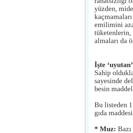
rahatsızlığı 
yüzden, mides
kaçmamaları t
emilimini aza
tüketenlerin,
almaları da ö
İşte ‘uyutan’
Sahip oldukla
sayesinde de
besin maddele
Bu listeden 
gıda maddesin
* Muz:
Bazı