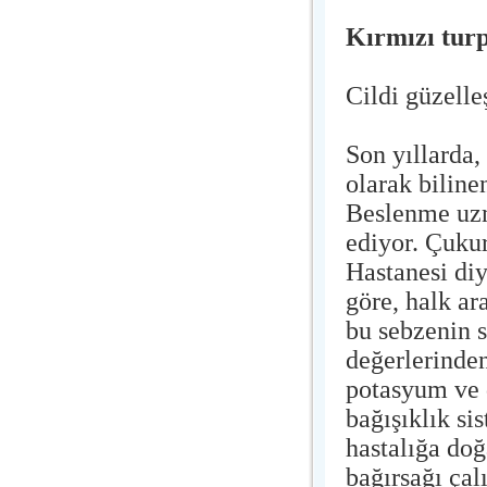
Kırmızı tur
Cildi güzelle
Son yıllarda,
olarak biline
Beslenme uzma
ediyor. Çukur
Hastanesi di
göre, halk ar
bu sebzenin s
değerlerinde
potasyum ve d
bağışıklık si
hastalığa doğ
bağırsağı çal