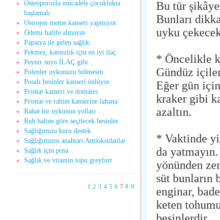
Bu tür şikâye
Osteoporozla mücadele çocuklukta
başlamalı
Bunları dikkat
Ostrojen meme kanseri yapmıyor
uyku çekecek
Ödemi hafife almayın
Papatya ile gelen sağlık
Pekmez, kansızlık için en iyi ilaç
* Öncelikle k
Peynir suyu İLAÇ gibi
Gündüz içilen
Polenler uykunuzu bölmesin
Posalı besinler kanseri önlüyor
Eğer gün için
Prostat kanseri ve domates
kraker gibi k
Prostat ve rahim kanserine lahana
azaltın.
Rahat bir uykunun yolları
Ruh haline göre seçilecek besinler
Sağlığımıza kuru destek
* Vaktinde yi
Sağlığımızın anahtarı Antioksidanlar
da yatmayın.
Sağlık için posa
Sağlık ve vitamin topu greyfurt
yönünden zen
süt bunların 
1
2
3
4
5
6
7
8
9
enginar, bade
keten tohumu,
besinlerdir.