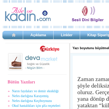
Açıklama
Linkler
Kitap Sipari
Yazı boyutunu büyütmek
Zaman zaman,
Bütün Yazıları
şöyle deliksi
oluruz. Gerç
Narın faydaları ve demir eksikliği
Nefes darlığına Karayemiş
yana dönüp d
Nefes darlığına Keçiboynuzu
yataktan “kü
Okul hastalıkları için şifa reçeteleri