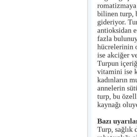
romatizmaya v
bilinen turp,
gideriyor. Tu
antioksidan e
fazla bulunuy
hücrelerinin 
ise akciğer ve
Turpun içeri
vitamini ise 
kadınların mu
annelerin süt
turp, bu özel
kaynağı oluy
Bazı uyarıla
Turp, sağlık 