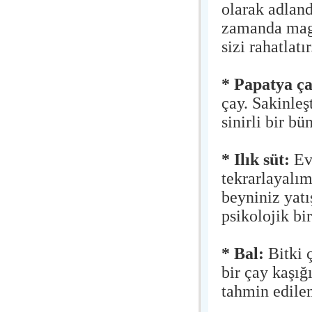
olarak adland
zamanda magn
sizi rahatlatır
* Papatya ç
çay. Sakinleş
sinirli bir bü
* Ilık süt:
Ev
tekrarlayalım
beyniniz yatı
psikolojik bi
* Bal:
Bitki 
bir çay kaşığ
tahmin edile