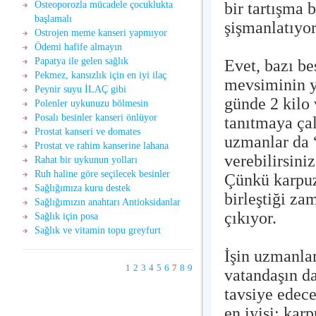
bir tartışma 
Osteoporozla mücadele çocuklukta
başlamalı
şişmanlatıyo
Ostrojen meme kanseri yapmıyor
Ödemi hafife almayın
Papatya ile gelen sağlık
Evet, bazı be
Pekmez, kansızlık için en iyi ilaç
mevsiminin y
Peynir suyu İLAÇ gibi
günde 2 kilo 
Polenler uykunuzu bölmesin
Posalı besinler kanseri önlüyor
tanıtmaya çal
Prostat kanseri ve domates
uzmanlar da “
Prostat ve rahim kanserine lahana
verebilirsini
Rahat bir uykunun yolları
Ruh haline göre seçilecek besinler
Çünkü karpuz 
Sağlığımıza kuru destek
birleştiği za
Sağlığımızın anahtarı Antioksidanlar
çıkıyor.
Sağlık için posa
Sağlık ve vitamin topu greyfurt
İşin uzmanlar
1
2
3
4
5
6
7
8
9
vatandaşın da
tavsiye edec
en iyisi; kar