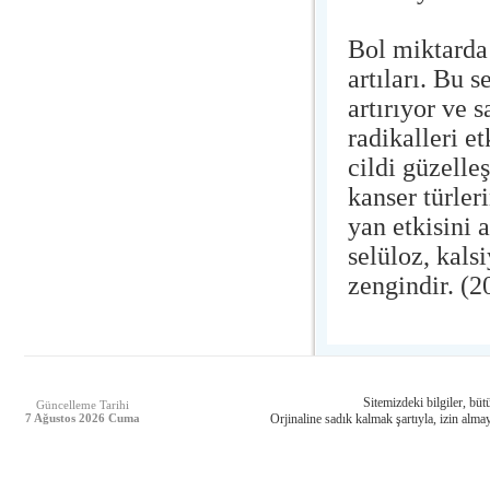
Bol miktarda
artıları. Bu 
artırıyor ve 
radikalleri e
cildi güzelle
kanser türler
yan etkisini 
selüloz, kal
zengindir. (2
Sitemizdeki bilgiler, bütü
Güncelleme Tarihi
7 Ağustos 2026 Cuma
Orjinaline sadık kalmak şartıyla, izin almay