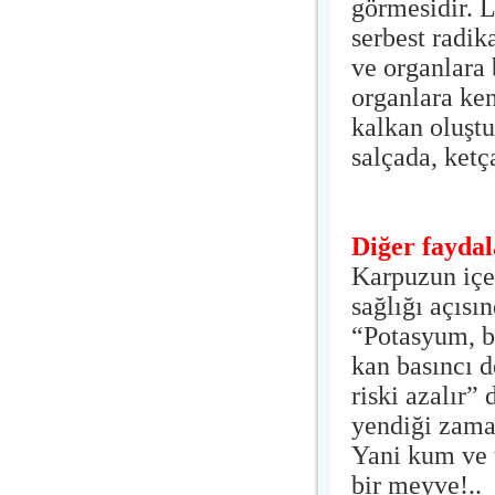
görmesidir. 
serbest radik
ve organlara 
organlara ken
kalkan oluştu
salçada, ketç
Diğer faydal
Karpuzun içe
sağlığı açısı
“Potasyum, bö
kan basıncı d
riski azalır”
yendiği zama
Yani kum ve t
bir meyve!..