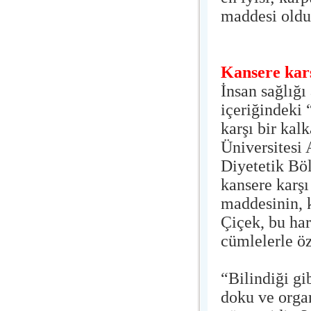
maddesi olduğ
Kansere karş
İnsan sağlığı
içeriğindeki
karşı bir kal
Üniversitesi
Diyetetik Bö
kansere karşı
maddesinin, 
Çiçek, bu har
cümlelerle öz
“Bilindiği gi
doku ve organ