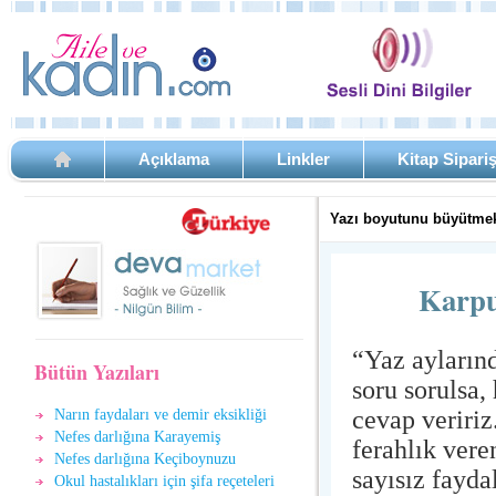
Açıklama
Linkler
Kitap Sipari
Yazı boyutunu büyütmek
Karpu
“Yaz aylarınd
Bütün Yazıları
soru sorulsa
cevap veririz
Narın faydaları ve demir eksikliği
Nefes darlığına Karayemiş
ferahlık vere
Nefes darlığına Keçiboynuzu
sayısız fayda
Okul hastalıkları için şifa reçeteleri