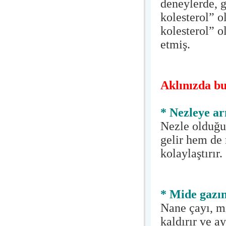
deneylerde, g
kolesterol” o
kolesterol” o
etmiş.
Aklınızda b
* Nezleye a
Nezle olduğu
gelir hem de 
kolaylaştırır.
* Mide gazı
Nane çayı, mi
kaldırır ve 