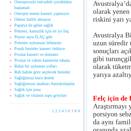
Avustralya’da
Osteoporozla mücadele çocuklukta
başlamalı
olarak yenen 
Ostrojen meme kanseri yapmıyor
riskini yarı 
Ödemi hafife almayın
Papatya ile gelen sağlık
Pekmez, kansızlık için en iyi ilaç
Avustralya B
Peynir suyu İLAÇ gibi
uzun süredir 
Polenler uykunuzu bölmesin
Posalı besinler kanseri önlüyor
sonuçları açı
Prostat kanseri ve domates
gibi turunçgi
Prostat ve rahim kanserine lahana
olarak tüketm
Rahat bir uykunun yolları
Ruh haline göre seçilecek besinler
yarıya azaltı
Sağlığımıza kuru destek
Sağlığımızın anahtarı Antioksidanlar
Sağlık için posa
Sağlık ve vitamin topu greyfurt
Felç için de 
Araştırmayı y
1
2
3
4
5
6
7
8
9
porsiyon sebz
da aynı famil
oranında azal