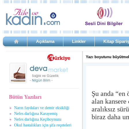
Açıklama
Linkler
Kitap Sipari
Yazı boyutunu büyütmek
Şu anda “en ö
Bütün Yazıları
alan kansere 
aralıksız sür
Narın faydaları ve demir eksikliği
Nefes darlığına Karayemiş
biraz daha um
Nefes darlığına Keçiboynuzu
Okul hastalıkları için şifa reçeteleri