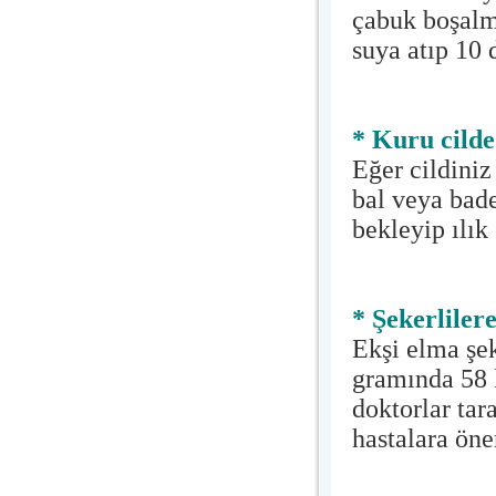
çabuk boşalma
suya atıp 10 
* Kuru cilde
Eğer cildiniz
bal veya bad
bekleyip ılık 
* Şekerlilere
Ekşi elma şek
gramında 58 k
doktorlar ta
hastalara öner