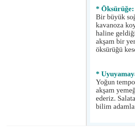
* Öksürüğe:
Bir büyük soğ
kavanoza koyu
haline geldiğ
akşam bir yem
öksürüğü kese
* Uyuyamay
Yoğun tempo,
akşam yemeğin
ederiz. Salat
bilim adamlar