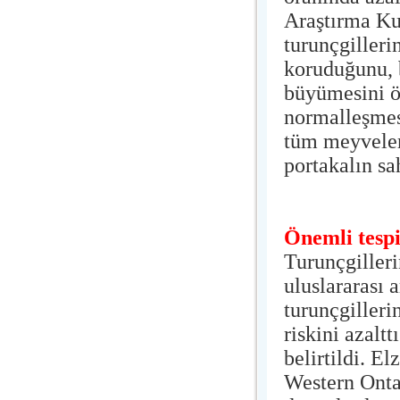
Araştırma Ku
turunçgilleri
koruduğunu, b
büyümesini ö
normalleşmes
tüm meyveler
portakalın sa
Önemli tespi
Turunçgilleri
uluslararası 
turunçgilleri
riskini azalt
belirtildi. E
Western Onta