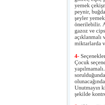
yemek çekişm
peynir, buğd
şeyler yemek
önerilebilir.
gazoz ve cips
açıklanmalı v
miktarlarda v
4
-
Seçenekler
Çocuk seçenek
yapılmamalı.
sorulduğunda
olunacağından
Unutmayın ki
şekilde kontro