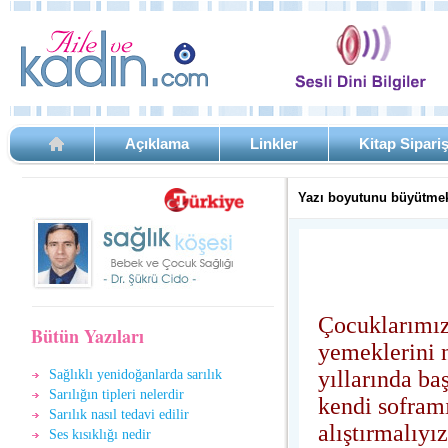
Açıklama
Linkler
Kitap Sipari
Yazı boyutunu büyütmek
Çocuklarımızı
Bütün Yazıları
yemeklerini n
yıllarında ba
Sağlıklı yenidoğanlarda sarılık
Sarılığın tipleri nelerdir
kendi sofram
Sarılık nasıl tedavi edilir
alıştırmalıyız
Ses kısıklığı nedir