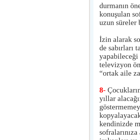
durmanın öne
konuşulan so
uzun süreler
İzin alarak s
de sabırları 
yapabileceği 
televizyon ö
“ortak aile z
8
-
Çocukların
yıllar alacağ
göstermemeye
kopyalayacak
kendinizde mo
sofralarınıza