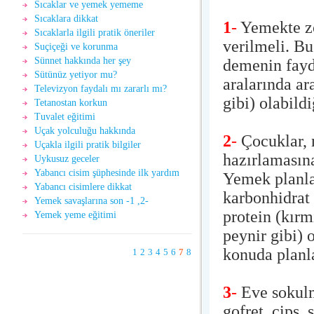
Sıcaklar ve yemek yememe
Sıcaklara dikkat
1
-
Yemekte zo
Sıcaklarla ilgili pratik öneriler
verilmeli. B
Suçiçeği ve korunma
Sünnet hakkında her şey
demenin fayd
Sütünüz yetiyor mu?
aralarında ar
Televizyon faydalı mı zararlı mı?
gibi) olabild
Tetanostan korkun
Tuvalet eğitimi
Uçak yolculuğu hakkında
2
-
Çocuklar, 
Uçakla ilgili pratik bilgiler
hazırlamasına
Uykusuz geceler
Yabancı cisim şüphesinde ilk yardım
Yemek planlar
Yabancı cisimlere dikkat
karbonhidrat 
Yemek savaşlarına son -1 ,2-
protein (kırm
Yemek yeme eğitimi
peynir gibi) 
konuda planla
1
2
3
4
5
6
7
8
3
-
Eve sokulm
gofret, cips,