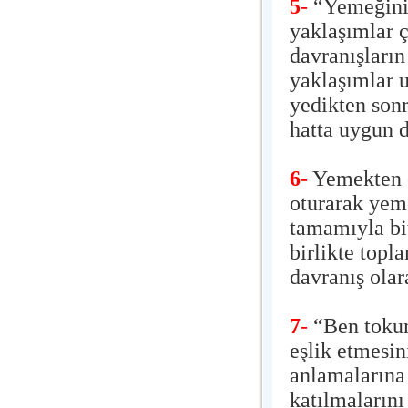
5
-
“Yemeğini 
yaklaşımlar ç
davranışların
yaklaşımlar u
yedikten sonr
hatta uygun d
6
-
Yemekten ö
oturarak yem
tamamıyla bit
birlikte topl
davranış olar
7
-
“Ben tokum
eşlik etmesin
anlamalarına
katılmalarını