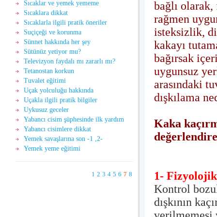
bağlı olarak,
Sıcaklar ve yemek yememe
Sıcaklara dikkat
rağmen uygun 
Sıcaklarla ilgili pratik öneriler
isteksizlik, d
Suçiçeği ve korunma
Sünnet hakkında her şey
kakayı tutam
Sütünüz yetiyor mu?
bağırsak içer
Televizyon faydalı mı zararlı mı?
uygunsuz yer
Tetanostan korkun
Tuvalet eğitimi
arasındaki tu
Uçak yolculuğu hakkında
dışkılama ne
Uçakla ilgili pratik bilgiler
Uykusuz geceler
Yabancı cisim şüphesinde ilk yardım
Kaka kaçırma
Yabancı cisimlere dikkat
değerlendire
Yemek savaşlarına son -1 ,2-
Yemek yeme eğitimi
1- Fizyolojik
1
2
3
4
5
6
7
8
Kontrol bozuk
dışkının kaçı
verilmemesi 