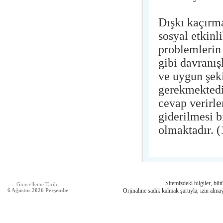
Dışkı kaçırm
sosyal etkin
problemlerin 
gibi davranı
ve uygun şeki
gerekmektedir
cevap verirle
giderilmesi b
olmaktadır. 
Sitemizdeki bilgiler, bütü
Güncelleme Tarihi
6 Ağustos 2026 Perşembe
Orjinaline sadık kalmak şartıyla, izin almay