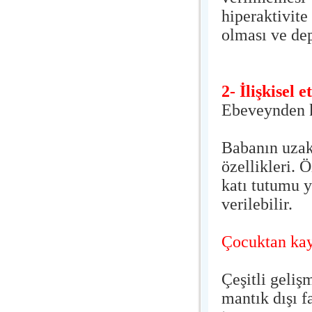
hiperaktivite
olması ve dep
2- İlişkisel 
Ebeveynden 
Babanın uzakl
özellikleri. 
katı tutumu 
verilebilir.
Çocuktan kay
Çeşitli gelişm
mantık dışı f