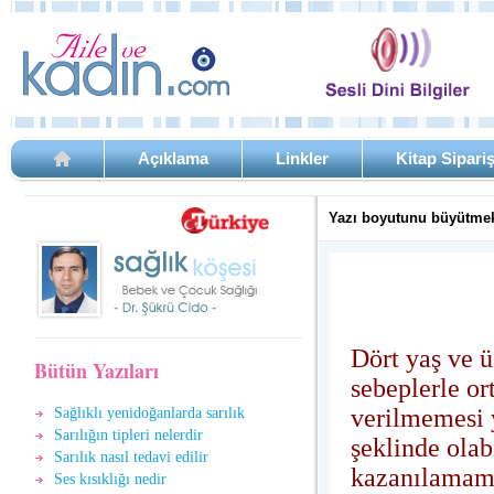
Açıklama
Linkler
Kitap Sipari
Yazı boyutunu büyütmek
Dört yaş ve ü
Bütün Yazıları
sebeplerle or
verilmemesi 
Sağlıklı yenidoğanlarda sarılık
Sarılığın tipleri nelerdir
şeklinde olab
Sarılık nasıl tedavi edilir
kazanılamamış
Ses kısıklığı nedir