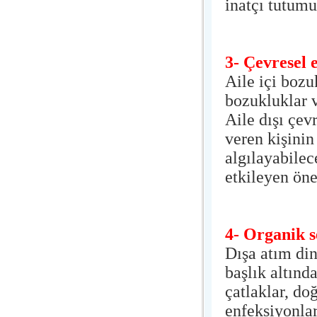
inatçı tutumu
3- Çevresel 
Aile içi bozu
bozukluklar ve
Aile dışı çev
veren kişinin
algılayabilec
etkileyen öne
4- Organik s
Dışa atım di
başlık altında
çatlaklar, do
enfeksiyonları