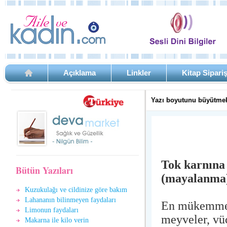
Açıklama
Linkler
Kitap Sipari
Yazı boyutunu büyütmek
Tok karnına
Bütün Yazıları
(mayalanma)
Kuzukulağı ve cildinize göre bakım
Lahananın bilinmeyen faydaları
En mükemmel 
Limonun faydaları
meyveler, vüc
Makarna ile kilo verin