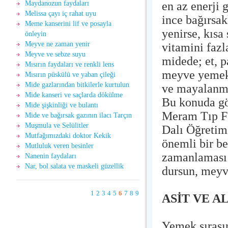
en az enerji 
Maydanozun faydaları
Melissa çayı iç rahat uyu
ince bağırsak
Meme kanserini lif ve posayla
yenirse, kısa
önleyin
Meyve ne zaman yenir
vitamini faz
Meyve ve sebze suyu
midede; et, p
Mısırın faydaları ve renkli lens
meyve yemekt
Mısırın püskülü ve yaban çileği
Mide gazlarından bitkilerle kurtulun
ve mayalanma
Mide kanseri ve saçlarda dökülme
Bu konuda gö
Mide şişkinliği ve bulantı
Meram Tıp Fa
Mide ve bağırsak gazının ilacı Tarçın
Muşmula ve Selülitler
Dalı Öğretim
Mutfağımızdaki doktor Kekik
önemli bir b
Mutluluk veren besinler
zamanlaması 
Nanenin faydaları
Nar, bol salata ve maskeli güzellik
dursun, meyve
1
2
3
4
5
6
7
8
9
ASİT VE 
Yemek sırasın