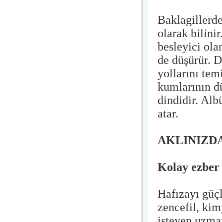
Baklagillerde
olarak bilinir
besleyici ola
de düşürür. D
yollarını tem
kumlarının dü
dindidir. Alb
atar.
AKLINIZD
Kolay ezber 
Hafızayı güç
zencefil, kim
isteyen uzma