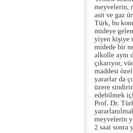
meyvelerin, 
asit ve gaz 
Türk, bu konu
mideye gelen
yiyen kişiye 
midede bir ne
alkolle aynı 
çıkarıyor, vü
maddesi özel
yararlar da ç
üzere sindiri
edebilmek iç
Prof. Dr. Tü
yararlanılmak
meyvelerin y
2 saat sonra 