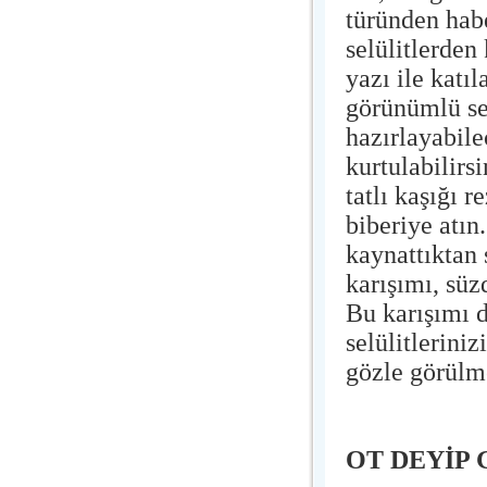
türünden habe
selülitlerden
yazı ile katı
görünümlü sel
hazırlayabile
kurtulabilirsi
tatlı kaşığı r
biberiye atın
kaynattıktan
karışımı, süz
Bu karışımı d
selülitlerini
gözle görülm
OT DEYİP