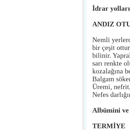
İdrar yollar
ANDIZ OT
Nemli yerlerd
bir çeşit ott
bilinir. Yapr
sarı renkte o
kozalağına be
Balgam söker.
Üremi, nefrit,
Nefes darlığı
Albümini ve
TERMİYE