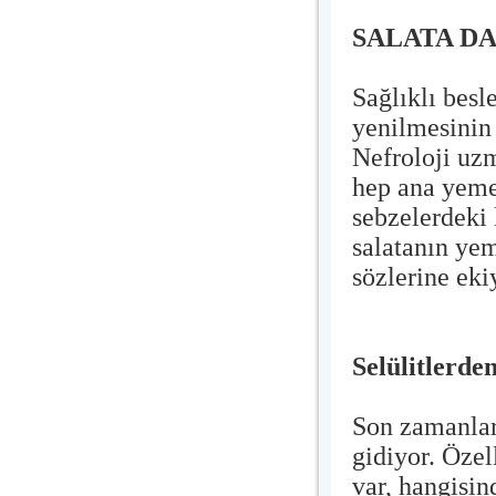
SALATA D
Sağlıklı bes
yenilmesinin 
Nefroloji uzm
hep ana yemek
sebzelerdeki 
salatanın yem
sözlerine eki
Selülitlerde
Son zamanlard
gidiyor. Özel
var, hangisind