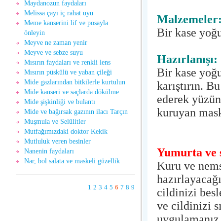
Maydanozun faydaları
Melissa çayı iç rahat uyu
Malzemeler
Meme kanserini lif ve posayla
Bir kase yoğ
önleyin
Meyve ne zaman yenir
Meyve ve sebze suyu
Hazırlanışı:
Mısırın faydaları ve renkli lens
Bir kase yoğ
Mısırın püskülü ve yaban çileği
Mide gazlarından bitkilerle kurtulun
karıştırın. B
Mide kanseri ve saçlarda dökülme
ederek yüzün
Mide şişkinliği ve bulantı
kuruyan maske
Mide ve bağırsak gazının ilacı Tarçın
Muşmula ve Selülitler
Mutfağımızdaki doktor Kekik
Mutluluk veren besinler
Yumurta ve s
Nanenin faydaları
Nar, bol salata ve maskeli güzellik
Kuru ve nemsi
hazırlayacağı
1
2
3
4
5
6
7
8
9
cildinizi bes
ve cildinizi 
uygulamanız y