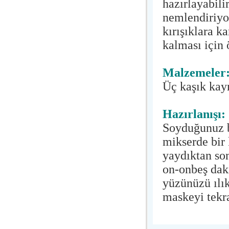
hazırlayabil
nemlendiriyo
kırışıklara ka
kalması için 
Malzemeler
Üç kaşık kay
Hazırlanışı:
Soyduğunuz b
mikserde bir 
yaydıktan so
on-onbeş dak
yüzünüzü ılık
maskeyi tekra