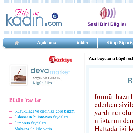
Açıklama
Linkler
Kitap Sipari
Yazı boyutunu büyütmek
B
formül hazırl
Bütün Yazıları
ederken sivil
yardımcı olur
Kuzukulağı ve cildinize göre bakım
Lahananın bilinmeyen faydaları
miktarını den
Limonun faydaları
Haftada iki 
Makarna ile kilo verin