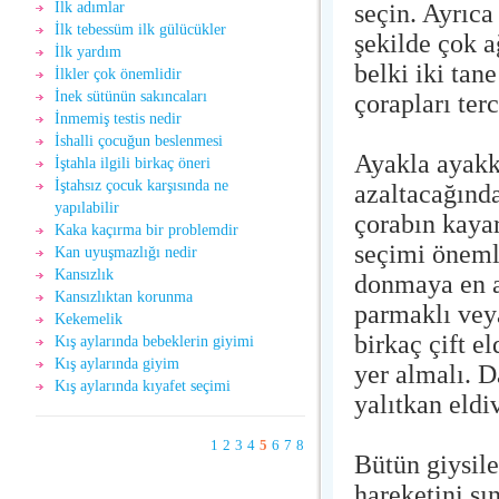
seçin. Ayrıca
İlk adımlar
İlk tebessüm ilk gülücükler
şekilde çok a
İlk yardım
belki iki tan
İlkler çok önemlidir
İnek sütünün sakıncaları
çorapları terc
İnmemiş testis nedir
İshalli çocuğun beslenmesi
Ayakla ayakk
İştahla ilgili birkaç öneri
İştahsız çocuk karşısında ne
azaltacağınd
yapılabilir
çorabın kaya
Kaka kaçırma bir problemdir
seçimi önemli
Kan uyuşmazlığı nedir
Kansızlık
donmaya en a
Kansızlıktan korunma
parmaklı veya
Kekemelik
birkaç çift 
Kış aylarında bebeklerin giyimi
Kış aylarında giyim
yer almalı. 
Kış aylarında kıyafet seçimi
yalıtkan eldi
1
2
3
4
5
6
7
8
Bütün giysil
hareketini sı