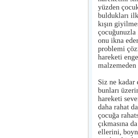
yüzden çocukl
buldukları il
kışın giyilme
çocuğunuzla 
onu ikna eder
problemi çözm
hareketi enge
malzemeden y
Siz ne kadar 
bunları üzeri
hareketi sev
daha rahat da
çocuğa rahats
çıkmasına da
ellerini, boy