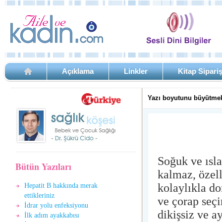
Açıklama
Linkler
Kitap Sipari
Yazı boyutunu büyütmek
Soğuk ve ısl
Bütün Yazıları
kalmaz, özel
kolaylıkla do
Hepatit B hakkında merak
ettikleriniz
ve çorap seçi
İdrar yolu enfeksiyonu
dikişsiz ve a
İlk adım ayakkabısı