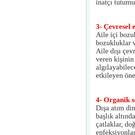
inatçı tutumu
3- Çevresel 
Aile içi bozu
bozukluklar ve
Aile dışı çev
veren kişinin
algılayabilec
etkileyen öne
4- Organik s
Dışa atım di
başlık altında
çatlaklar, do
enfeksiyonları