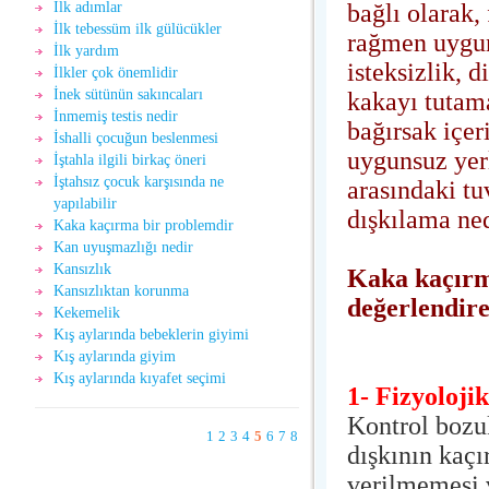
bağlı olarak,
İlk adımlar
İlk tebessüm ilk gülücükler
rağmen uygun 
İlk yardım
isteksizlik, d
İlkler çok önemlidir
İnek sütünün sakıncaları
kakayı tutam
İnmemiş testis nedir
bağırsak içer
İshalli çocuğun beslenmesi
uygunsuz yer
İştahla ilgili birkaç öneri
İştahsız çocuk karşısında ne
arasındaki tu
yapılabilir
dışkılama ne
Kaka kaçırma bir problemdir
Kan uyuşmazlığı nedir
Kansızlık
Kaka kaçırma
Kansızlıktan korunma
değerlendire
Kekemelik
Kış aylarında bebeklerin giyimi
Kış aylarında giyim
Kış aylarında kıyafet seçimi
1- Fizyolojik
Kontrol bozuk
1
2
3
4
5
6
7
8
dışkının kaçı
verilmemesi 