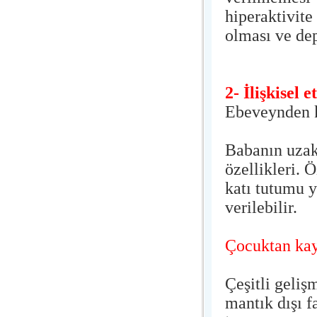
hiperaktivite
olması ve dep
2- İlişkisel 
Ebeveynden 
Babanın uzakl
özellikleri. 
katı tutumu 
verilebilir.
Çocuktan kay
Çeşitli gelişm
mantık dışı f