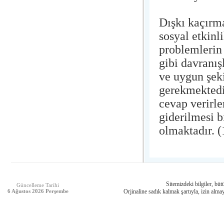
Dışkı kaçırm
sosyal etkin
problemlerin 
gibi davranı
ve uygun şeki
gerekmektedir
cevap verirle
giderilmesi b
olmaktadır. 
Sitemizdeki bilgiler, bütü
Güncelleme Tarihi
6 Ağustos 2026 Perşembe
Orjinaline sadık kalmak şartıyla, izin almay