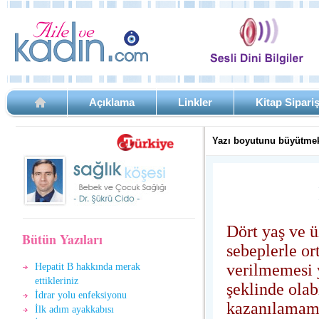
Açıklama
Linkler
Kitap Sipari
Yazı boyutunu büyütmek
Dört yaş ve ü
Bütün Yazıları
sebeplerle or
verilmemesi 
Hepatit B hakkında merak
ettikleriniz
şeklinde olab
İdrar yolu enfeksiyonu
kazanılamamış
İlk adım ayakkabısı