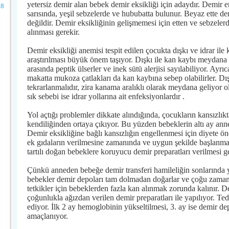
yetersiz demir alan bebek demir eksikliği için adaydır. Demir e
8
sarısında, yeşil sebzelerde ve hububatta bulunur. Beyaz ette de
değildir. Demir eksikliğinin gelişmemesi için etten ve sebzeler
alınması gerekir.
Demir eksikliği anemisi tespit edilen çocukta dışkı ve idrar ile
araştırılması büyük önem taşıyor. Dışkı ile kan kaybı meydana
arasında peptik ülserler ve inek sütü alerjisi sayılabiliyor. Ayrı
makatta mukoza çatlakları da kan kaybına sebep olabilirler. Dışk
tekrarlanmalıdır, zira kanama aralıklı olarak meydana geliyor ol
sık sebebi ise idrar yollarına ait enfeksiyonlardır .
Yol açtığı problemler dikkate alındığında, çocukların kansızlı
kendiliğinden ortaya çıkıyor. Bu yüzden bebeklerin altı ay ann
Demir eksikliğine bağlı kansızlığın engellenmesi için diyete 
ek gıdaların verilmesine zamanında ve uygun şekilde başlanma
tartılı doğan bebeklere koruyucu demir preparatları verilmesi g
Çünkü anneden bebeğe demir transferi hamileliğin sonlarında 
bebekler demir depoları tam dolmadan doğarlar ve çoğu zama
tetkikler için bebeklerden fazla kan alınmak zorunda kalınır. De
çoğunlukla ağızdan verilen demir preparatları ile yapılıyor. T
ediyor. İlk 2 ay hemoglobinin yükseltilmesi, 3. ay ise demir de
amaçlanıyor.