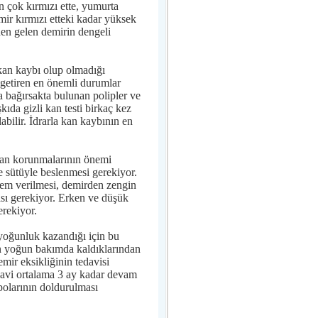
n çok kırmızı ette, yumurta
mir kırmızı etteki kadar yüksek
den gelen demirin dengeli
 kan kaybı olup olmadığı
 getiren en önemli durumlar
ca bağırsakta bulunan polipler ve
ıda gizli kan testi birkaç kez
abilir. İdrarla kan kaybının en
ktan korunmalarının önemi
e sütüyle beslenmesi gerekiyor.
önem verilmesi, demirden zengin
sı gerekiyor. Erken ve düşük
erekiyor.
yoğunluk kazandığı için bu
n yoğun bakımda kaldıklarından
mir eksikliğinin tedavisi
edavi ortalama 3 ay kadar devam
polarının doldurulması