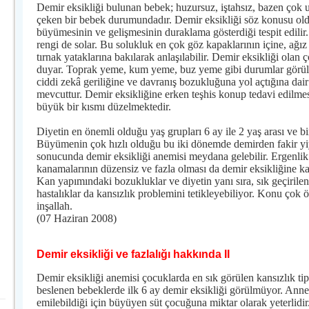
Demir eksikliği bulunan bebek; huzursuz, iştahsız, bazen çok
çeken bir bebek durumundadır. Demir eksikliği söz konusu 
büyümesinin ve gelişmesinin duraklama gösterdiği tespit edilir
rengi de solar. Bu solukluk en çok göz kapaklarının içine, ağı
tırnak yataklarına bakılarak anlaşılabilir. Demir eksikliği olan ç
duyar. Toprak yeme, kum yeme, buz yeme gibi durumlar görülü
ciddi zekâ geriliğine ve davranış bozukluğuna yol açtığına dair
mevcuttur. Demir eksikliğine erken teşhis konup tedavi edilm
büyük bir kısmı düzelmektedir.
Diyetin en önemli olduğu yaş grupları 6 ay ile 2 yaş arası ve b
Büyümenin çok hızlı olduğu bu iki dönemde demirden fakir yiy
sonucunda demir eksikliği anemisi meydana gelebilir. Ergenlik
kanamalarının düzensiz ve fazla olması da demir eksikliğine ka
Kan yapımındaki bozukluklar ve diyetin yanı sıra, sık geçirile
hastalıklar da kansızlık problemini tetikleyebiliyor. Konu çok
inşallah.
(07 Haziran 2008)
Demir eksikliği ve fazlalığı hakkında II
Demir eksikliği anemisi çocuklarda en sık görülen kansızlık tip
beslenen bebeklerde ilk 6 ay demir eksikliği görülmüyor. Ann
emilebildiği için büyüyen süt çocuğuna miktar olarak yeterlidir.