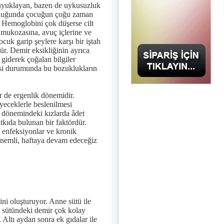
 uyuklayan, bazen de uykusuzluk
olduğunda çocuğun çoğu zaman
. Hemoglobini çok düşerse cilt
z mukozasına, avuç içlerine ve
ocuk garip şeylere karşı bir iştah
r. Demir eksikliğinin ayrıca
 giderek çoğalan bilgiler
esi durumunda bu bozuklukların
ir de ergenlik dönemidir.
eceklerle beslenilmesi
 dönemindeki kızlarda âdet
tkıda bulunan bir faktördür.
n enfeksiyonlar ve kronik
 önemli, haftaya devam edeceğiz
ini oluşturuyor. Anne sütü ile
e sütündeki demir çok kolay
 Altı aydan sonra ek gıdalar ile