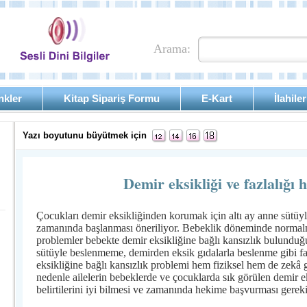
Arama:
nkler
Kitap Sipariş Formu
E-Kart
İlahiler
Yazı boyutunu büyütmek için
Demir eksikliği ve fazlalığı
Çocukları demir eksikliğinden korumak için altı ay anne sütüyl
zamanında başlanması öneriliyor. Bebeklik döneminde normalm
problemler bebekte demir eksikliğine bağlı kansızlık bulunduğ
sütüyle beslenmeme, demirden eksik gıdalarla beslenme gibi fa
eksikliğine bağlı kansızlık problemi hem fiziksel hem de zekâ g
nedenle ailelerin bebeklerde ve çocuklarda sık görülen demir ek
belirtilerini iyi bilmesi ve zamanında hekime başvurması gereki