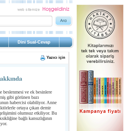
Dini Sual-Cevap
Yazıcı için
 hakkında
e beslenmesi ve ek besinlere
iş gibi görünen bazı
unun habercisi olabiliyor. Anne
ktörlerle ortaya çıkan demir
elişimini olumsuz etkiliyor. Bu
sikliğine bağlı kansızlığının
yor.