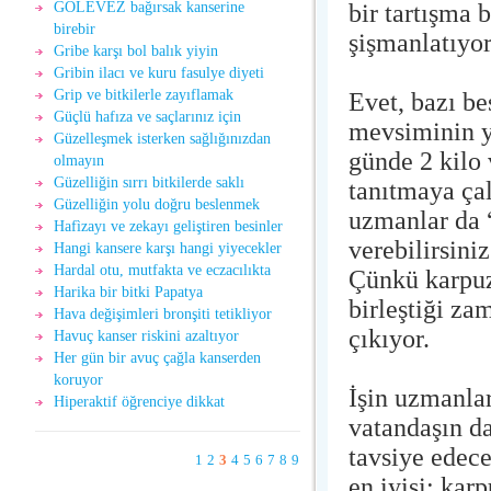
bir tartışma 
GÖLEVEZ bağırsak kanserine
birebir
şişmanlatıyo
Gribe karşı bol balık yiyin
Gribin ilacı ve kuru fasulye diyeti
Grip ve bitkilerle zayıflamak
Evet, bazı be
Güçlü hafıza ve saçlarınız için
mevsiminin y
Güzelleşmek isterken sağlığınızdan
günde 2 kilo 
olmayın
Güzelliğin sırrı bitkilerde saklı
tanıtmaya çal
Güzelliğin yolu doğru beslenmek
uzmanlar da “
Hafìzayı ve zekayı geliştiren besinler
verebilirsini
Hangi kansere karşı hangi yiyecekler
Hardal otu, mutfakta ve eczacılıkta
Çünkü karpuz 
Harika bir bitki Papatya
birleştiği za
Hava değişimleri bronşiti tetikliyor
çıkıyor.
Havuç kanser riskini azaltıyor
Her gün bir avuç çağla kanserden
koruyor
İşin uzmanlar
Hiperaktif öğrenciye dikkat
vatandaşın da
tavsiye edec
1
2
3
4
5
6
7
8
9
en iyisi; kar