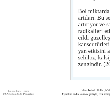
Bol miktarda
artıları. Bu 
artırıyor ve 
radikalleri e
cildi güzelle
kanser türler
yan etkisini 
selüloz, kal
zengindir. (2
Sitemizdeki bilgiler, bütü
Güncelleme Tarihi
10 Ağustos 2026 Pazartesi
Orjinaline sadık kalmak şartıyla, izin almay