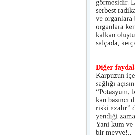
görmesidir. 
serbest radik
ve organlara 
organlara ken
kalkan oluştu
salçada, ketç
Diğer faydal
Karpuzun içe
sağlığı açısı
“Potasyum, bö
kan basıncı d
riski azalır”
yendiği zama
Yani kum ve t
bir meyve!..