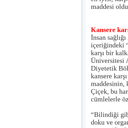
maddesi olduğ
Kansere karş
İnsan sağlığı
içeriğindeki
karşı bir kal
Üniversitesi
Diyetetik Bö
kansere karşı
maddesinin, 
Çiçek, bu har
cümlelerle öz
“Bilindiği gi
doku ve organ