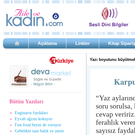
Açıklama
Linkler
Kitap Sipari
Yazı boyutunu büyütmek
Karpu
“Yaz aylarınd
Bütün Yazıları
soru sorulsa
cevap veririz
Enginarın faydaları
Eyvah ağzım kokuyor
ferahlık vere
Fast food beyni de vuruyor
sayısız fayda
Gebelikte taze balık ve astım