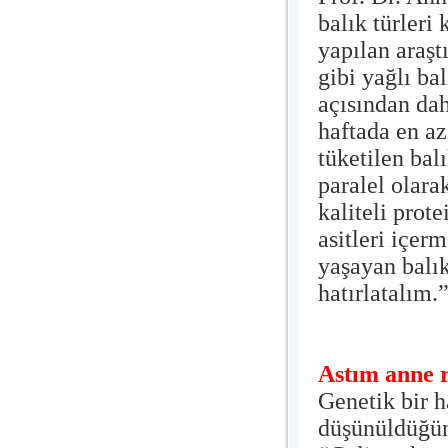
balık türleri
yapılan araşt
gibi yağlı ba
açısından dah
haftada en az
tüketilen bal
paralel olara
kaliteli prot
asitleri içer
yaşayan balı
hatırlatalım.
Astım anne 
Genetik bir h
düşünüldüğün