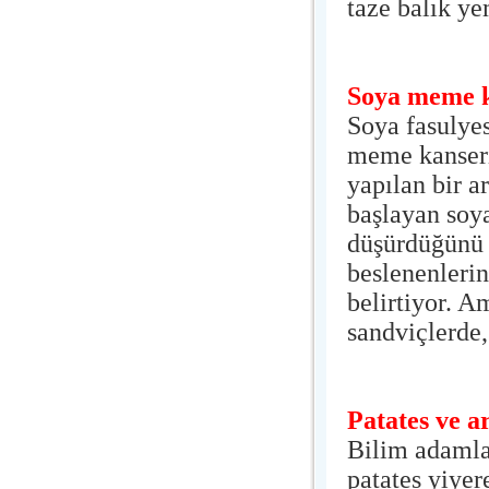
taze balık ye
Soya meme k
Soya fasulyes
meme kanseri 
yapılan bir a
başlayan soy
düşürdüğünü a
beslenenlerin
belirtiyor. A
sandviçlerde,
Patates ve a
Bilim adamlar
patates yiyer