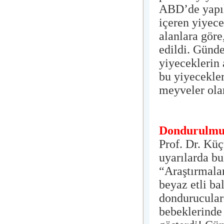
ABD’de yapıl
içeren yiyece
alanlara göre
edildi. Günde
yiyeceklerin 
bu yiyecekle
meyveler olar
Dondurulmuş
Prof. Dr. Kü
uyarılarda b
“Araştırmalar
beyaz etli ba
donduruculard
bebeklerinde