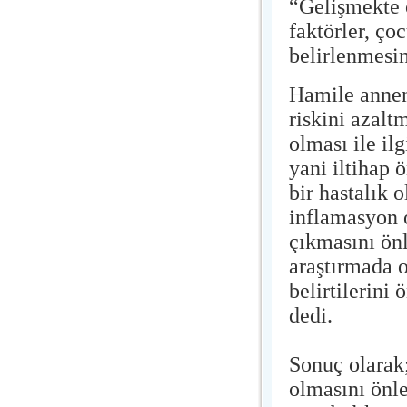
“Gelişmekte o
faktörler, ço
belirlenmesi
Hamile annen
riskini azalt
olması ile il
yani iltihap ö
bir hastalık 
inflamasyon 
çıkmasını ön
araştırmada o
belirtilerini
dedi.
Sonuç olarak;
olmasını önle