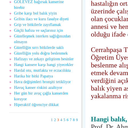
hastalığın o
GÖLEVEZ bağırsak kanserine
birebir
üzerinde çalı
Gribe karşı bol balık yiyin
olan çocukla
Gribin ilacı ve kuru fasulye diyeti
Grip ve bitkilerle zayıflamak
annesi ve hem
Güçlü hafıza ve saçlarınız için
olduğu ifade 
Güzelleşmek isterken sağlığınızdan
olmayın
Güzelliğin sırrı bitkilerde saklı
Cerrahpaşa T
Güzelliğin yolu doğru beslenmek
Öğretim Üyes
Hafìzayı ve zekayı geliştiren besinler
beslenme alışk
Hangi kansere karşı hangi yiyecekler
Hardal otu, mutfakta ve eczacılıkta
etmek devam 
Harika bir bitki Papatya
verdiğini açı
Hava değişimleri bronşiti tetikliyor
balık yiyen a
Havuç kanser riskini azaltıyor
Her gün bir avuç çağla kanserden
yakalanma ri
koruyor
Hiperaktif öğrenciye dikkat
Hangi balık,
1
2
3
4
5
6
7
8
9
Prof. Dr. Ah