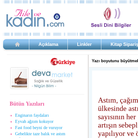
Açıklama
Linkler
Kitap Sipari
Yazı boyutunu büyütmek
Astım, çağımı
Bütün Yazıları
ülkesinde ast
sayısının her
Enginarın faydaları
Eyvah ağzım kokuyor
artışın sebep
Fast food beyni de vuruyor
yapılıyor ve 
Gebelikte taze balık ve astım