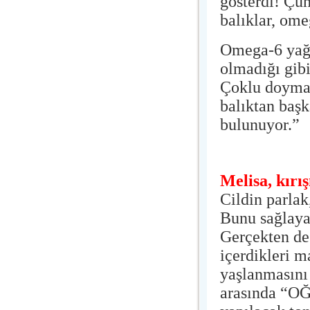
gösterdi! Çü
balıklar, ome
Omega-6 yağ a
olmadığı gibi
Çoklu doymam
balıktan başk
bulunuyor.”
Melisa, kırış
Cildin parlak
Bunu sağlaya
Gerçekten de
içerdikleri m
yaşlanmasını g
arasında “OĞ