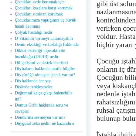
gibi üst solu
Çocukları evde korumak için
Çocukları kazalara karşı korumak
nazlanmasına
Çocukları sıcaktan korumak
kontrolünden
Çocuklarımıza yaptığımız üç büyük
hatalı davranış
verirken çoc
Çölyak hastalığı nedir
yoldur. Hast
D Vitamini vermeyi unutmayalım
hiçbir yararı 
Demir eksikliği ve fazlalığı hakkında
Dikkat eksikliği hiperaktivite
bozukluğu (DEHB) nedir
Çocuğu iştahl
Dil gelişimi ve destek önerileri
onların iç dü
Diş bakımı hakkında pratik bilgiler
Diş çürüğü olmayan çocuk var mı?
Çocuğun bilin
Diş hakkında her şey
veya kıskançl
Dişlerde renkleşmeler
nedenle iştah
Doğumsal kalça çıkışı önlenebilir
mi?
rahatsızlığın
Domuz Gribi hakkında soru ve
ruhsal çatışm
cevaplar
bulunup bulun
Dondurma sevmeyen var mı?
Duygusal zeka nedir, ne kazandırır
İştahla ilgil