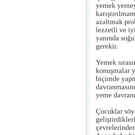
yemek yemeye
karıştırılmam
azaltmak pro
lezzetli ve i
yanında soğu
gerekir.
Yemek sırası
konuşmalar y
biçimde yap
davranmasını 
yeme davranış
Çocuklar söyl
geliştirdikle
çevrelerinde