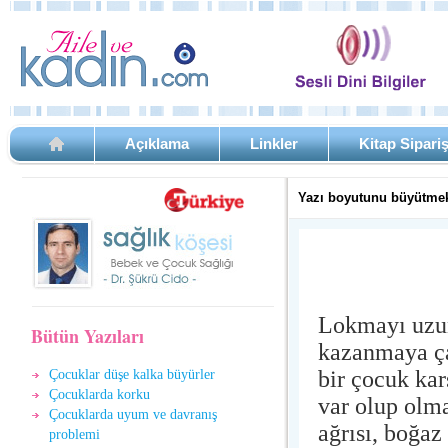
Açıklama
Linkler
Kitap Sipari
Yazı boyutunu büyütmek
Lokmayı uzun
Bütün Yazıları
kazanmaya ça
bir çocuk kar
Çocuklar düşe kalka büyürler
Çocuklarda korku
var olup olma
Çocuklarda uyum ve davranış
ağrısı, boğaz
problemi