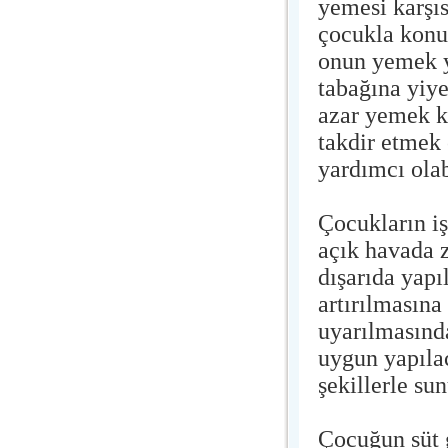
yemesi karşıs
çocukla konu
onun yemek y
tabağına yiy
azar yemek k
takdir etmek
yardımcı ola
Çocukların iş
açık havada 
dışarıda yapı
artırılmasına
uyarılmasınd
uygun yapıla
şekillerle sun
Çocuğun süt 