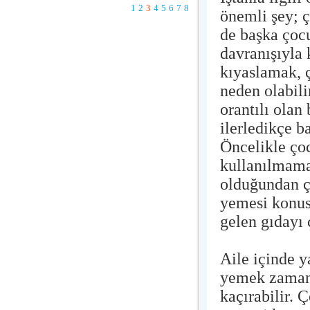
1
2
3
4
5
6
7
8
önemli şey; ç
de başka çoc
davranışıyla
kıyaslamak, 
neden olabili
orantılı olan
ilerledikçe b
Öncelikle ço
kullanılmama
olduğundan ç
yemesi konus
gelen gıdayı ç
Aile içinde y
yemek zamanı
kaçırabilir.