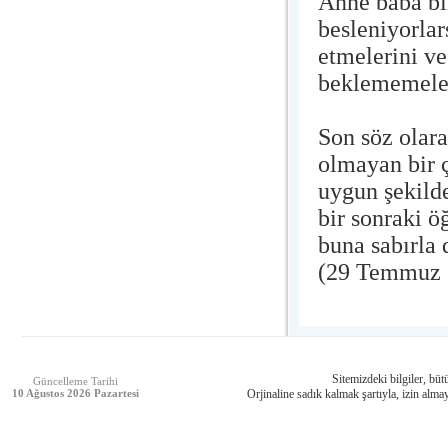
Anne baba bi
besleniyorlar
etmelerini ve
beklememeler
Son söz olara
olmayan bir 
uygun şekild
bir sonraki 
buna sabırla
(29 Temmuz 
Sitemizdeki bilgiler, bütü
Güncelleme Tarihi
10 Ağustos 2026 Pazartesi
Orjinaline sadık kalmak şartıyla, izin almay