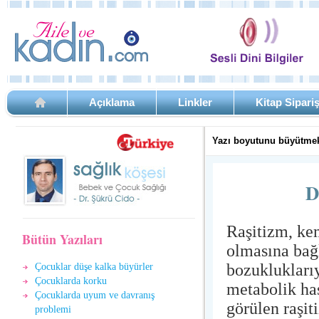
Açıklama
Linkler
Kitap Sipari
Yazı boyutunu büyütmek
D
Raşitizm, ke
Bütün Yazıları
olmasına bağl
bozukluklarıy
Çocuklar düşe kalka büyürler
Çocuklarda korku
metabolik ha
Çocuklarda uyum ve davranış
görülen raşit
problemi