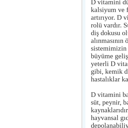
D vitamini dü
kalsiyum ve 
artırıyor. D 
rolü vardır. 
diş dokusu o
alınmasının 
sistemimizin 
büyüme geliş
yeterli D vi
gibi, kemik d
hastalıklar k
D vitamini ba
süt, peynir, 
kaynaklarıdır
hayvansal gı
depolanabiliy