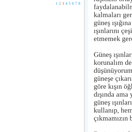
1
2
3
4
5
6
7
8
faydalanabilm
kalmaları ger
güneş ışığın
ışınlarını çeş
etmemek gere
Güneş ışınlar
korunalım de
düşünüyorum.
güneşe çıkar
göre kışın öğ
dışında ama y
güneş ışınla
kullanıp, he
çıkmamızın b