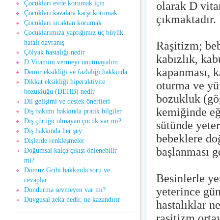
olarak D vita
Çocukları evde korumak için
Çocukları kazalara karşı korumak
çıkmaktadır.
Çocukları sıcaktan korumak
Çocuklarımıza yaptığımız üç büyük
hatalı davranış
Raşitizm; beb
Çölyak hastalığı nedir
kabızlık, kab
D Vitamini vermeyi unutmayalım
kapanması, k
Demir eksikliği ve fazlalığı hakkında
Dikkat eksikliği hiperaktivite
oturma ve yü
bozukluğu (DEHB) nedir
bozukluk (gö
Dil gelişimi ve destek önerileri
kemiğinde eğr
Diş bakımı hakkında pratik bilgiler
Diş çürüğü olmayan çocuk var mı?
sütünde yeter
Diş hakkında her şey
bebeklere do
Dişlerde renkleşmeler
başlanması g
Doğumsal kalça çıkışı önlenebilir
mi?
Domuz Gribi hakkında soru ve
Besinlerle ye
cevaplar
yeterince gü
Dondurma sevmeyen var mı?
Duygusal zeka nedir, ne kazandırır
hastalıklar 
raşitizm orta