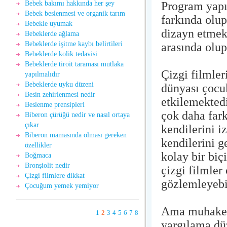
Program yapım
Bebek bakımı hakkında her şey
Bebek beslenmesi ve organik tarım
farkında olup
Bebekle uyumak
dizayn etmekt
Bebeklerde ağlama
Bebeklerde işitme kaybı belirtileri
arasında olu
Bebeklerde kolik tedavisi
Bebeklerde tiroit taraması mutlaka
Çizgi filmleri
yapılmalıdır
Bebeklerde uyku düzeni
dünyası çocu
Besin zehirlenmesi nedir
etkilemekted
Beslenme prensipleri
çok daha fark
Biberon çürüğü nedir ve nasıl ortaya
çıkar
kendilerini iz
Biberon mamasında olması gereken
kendilerini g
özellikler
kolay bir biç
Boğmaca
Bronşiolit nedir
çizgi filmler
Çizgi filmlere dikkat
gözlemleyebil
Çocuğum yemek yemiyor
Ama muhakeme
1
2
3
4
5
6
7
8
yargılama dü