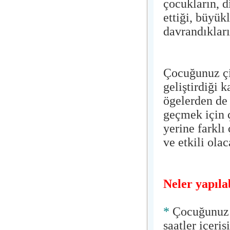
çocukların, d
ettiği, büyük
davrandıkları
Çocuğunuz çi
geliştirdiği 
ögelerden de 
geçmek için 
yerine farkl
ve etkili ola
Neler yapıla
*
Çocuğunuz i
saatler içeri