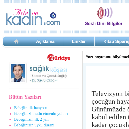
Açıklama
Linkler
Kitap Sipari
Yazı boyutunu büyütmek
Televizyon bi
Bütün Yazıları
çocuğun hayat
Günümüzde ön
Bebeğin ilk banyosu
Bebeğinizi mutlu etmenin yolları
kabul edilen 
Bebeğinizin ilk 2 yılı
kadar çocukla
Bebeğinizin uyku düzeni