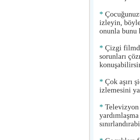
*
Çocuğunuzun
izleyin, böyl
onunla bunu k
*
Çizgi filmd
sorunları çöz
konuşabilirsi
*
Çok aşırı şi
izlemesini ya
*
Televizyon 
yardımlaşma v
sınırlandırabi