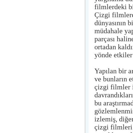
filmlerdeki b
Çizgi filmler
dünyasının bi
müdahale yap
parçası halin
ortadan kald
yönde etkile
Yapılan bir a
ve bunların e
çizgi filmler
davrandıkları
bu araştırma
gözlemlenmişt
izlemiş, diğe
çizgi filmleri