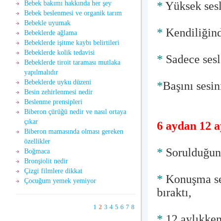
*
Yüksek sesl
Bebek bakımı hakkında her şey
Bebek beslenmesi ve organik tarım
Bebekle uyumak
*
Kendiliğind
Bebeklerde ağlama
Bebeklerde işitme kaybı belirtileri
Bebeklerde kolik tedavisi
*
Sadece sesle
Bebeklerde tiroit taraması mutlaka
yapılmalıdır
Bebeklerde uyku düzeni
*
Başını sesi
Besin zehirlenmesi nedir
Beslenme prensipleri
Biberon çürüğü nedir ve nasıl ortaya
çıkar
6 aydan 12 
Biberon mamasında olması gereken
özellikler
*
Sorulduğund
Boğmaca
Bronşiolit nedir
Çizgi filmlere dikkat
*
Konuşma ses
Çocuğum yemek yemiyor
bıraktı,
1
2
3
4
5
6
7
8
*
12 aylıkken ‘