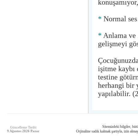
konuşamıyor
*
Normal ses 
*
Anlama ve i
gelişmeyi gö
Çocuğunuzda 
işitme kaybı
testine götür
herhangi bir
yapılabilir.
(
Sitemizdeki bilgiler, bütü
Güncelleme Tarihi
9 Ağustos 2026 Pazar
Orjinaline sadık kalmak şartıyla, izin almay