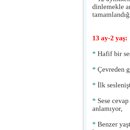
dinlemekle a
tamamlandığı
13 ay-2 yaş:
*
Hafif bir se
*
Çevreden ge
*
İlk sesleni
*
Sese cevap 
anlamıyor,
*
Benzer yaşt