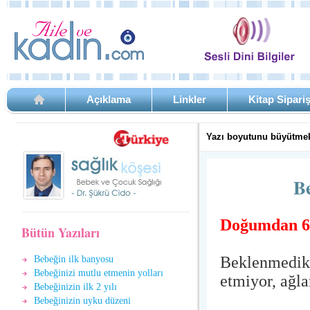
Açıklama
Linkler
Kitap Sipari
Yazı boyutunu büyütmek
Be
Doğumdan 6 
Bütün Yazıları
Beklenmedik y
Bebeğin ilk banyosu
Bebeğinizi mutlu etmenin yolları
etmiyor, ağla
Bebeğinizin ilk 2 yılı
Bebeğinizin uyku düzeni