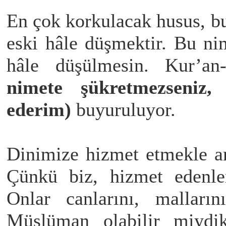
En çok korkulacak husus, bu
eski hâle düşmektir. Bu ni
hâle düşülmesin. Kur’an
nimete şükretmezseniz, 
ederim)
buyuruluyor.
Dinimize hizmet etmekle a
Çünkü biz, hizmet edenle
Onlar canlarını, malları
Müslüman olabilir miydik?