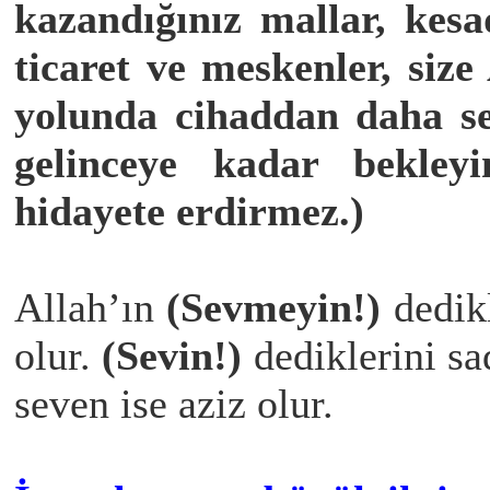
kazandığınız mallar, ke
ticaret ve meskenler, siz
yolunda cihaddan daha se
gelinceye kadar bekley
hidayete erdirmez.)
Allah’ın
(Sevmeyin!)
dedikl
olur.
(Sevin!)
dediklerini s
seven ise aziz olur.