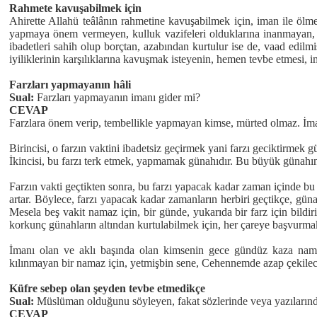
Rahmete kavuşabilmek için
Ahirette Allahü teâlânın rahmetine kavuşabilmek için, iman ile ölme
yapmaya önem vermeyen, kulluk vazifeleri olduklarına inanmayan, b
ibadetleri sahih olup borçtan, azabından kurtulur ise de, vaad edil
iyiliklerinin karşılıklarına kavuşmak isteyenin, hemen tevbe etmesi, i
Farzları yapmayanın hâli
Sual:
Farzları yapmayanın imanı gider mi?
CEVAP
Farzlara önem verip, tembellikle yapmayan kimse, mürted olmaz. İma
Birincisi, o farzın vaktini ibadetsiz geçirmek yani farzı geciktirmek
İkincisi, bu farzı terk etmek, yapmamak günahıdır. Bu büyük günahın
Farzın vakti geçtikten sonra, bu farzı yapacak kadar zaman içinde bu
artar. Böylece, farzı yapacak kadar zamanların herbiri geçtikçe, gün
Mesela beş vakit namaz için, bir günde, yukarıda bir farz için bildi
korkunç günahların altından kurtulabilmek için, her çareye başvurmak
İmanı olan ve aklı başında olan kimsenin gece gündüz kaza nama
kılınmayan bir namaz için, yetmişbin sene, Cehennemde azap çekilece
Küfre sebep olan şeyden tevbe etmedikçe
Sual:
Müslüman olduğunu söyleyen, fakat sözlerinde veya yazılarında 
CEVAP