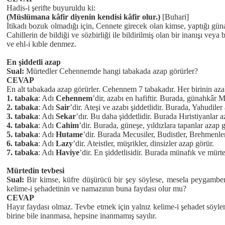
Hadis-i şerifte buyuruldu ki:
(Müslümana kâfir diyenin kendisi kâfir olur.)
[Buhari]
İtikadı bozuk olmadığı için, Cennete girecek olan kimse, yaptığı gün
Cahillerin de bildiği ve sözbirliği ile bildirilmiş olan bir inanışı veya 
ve ehl-i kıble denmez.
En şiddetli azap
Sual:
Mürtedler Cehennemde hangi tabakada azap görürler?
CEVAP
En alt tabakada azap görürler. Cehennem 7 tabakadır. Her birinin aza
1. tabaka
: Adı
Cehennem
’dir, azabı en hafiftir. Burada, günahkâr 
2. tabaka
: Adı
Sair
’dir. Ateşi ve azabı şiddetlidir. Burada, Yahudiler
3. tabaka
: Adı
Sekar
’dır. Bu daha şiddetlidir. Burada Hıristiyanlar a
4. tabaka
: Adı
Cahim
’dir. Burada, güneşe, yıldızlara tapanlar azap g
5. tabaka
: Adı
Hutame
’dir. Burada Mecusiler, Budistler, Brehmenle
6. tabaka
: Adı
Lazy
’dir. Ateistler, müşrikler, dinsizler azap görür.
7. tabaka
: Adı
Haviye
’dir. En şiddetlisidir. Burada münafık ve mürt
Mürtedin tevbesi
Sual:
Bir kimse, küfre düşürücü bir şey söylese, mesela peygamberler
kelime-i şehadetinin ve namazının buna faydası olur mu?
CEVAP
Hayır faydası olmaz.
Tevbe etmek için yalnız kelime-i şehadet söylem
birine bile inanmasa, hepsine inanmamış sayılır.