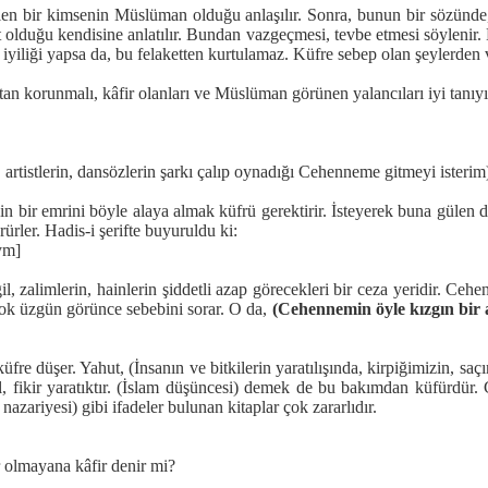
bir kimsenin Müslüman olduğu anlaşılır. Sonra, bunun bir sözünde, yaz
t olduğu kendisine anlatılır. Bundan vazgeçmesi, tevbe etmesi söylenir
 ve iyiliği yapsa da, bu felaketten kurtulamaz. Küfre sebep olan şeyle
n korunmalı, kâfir olanları ve Müslüman görünen yalancıları iyi tanıyıp
 artistlerin, dansözlerin şarkı çalıp oynadığı Cehenneme gitmeyi isterim
bir emrini böyle alaya almak küfrü gerektirir. İsteyerek buna gülen de 
rürler. Hadis-i şerifte buyuruldu ki:
ym]
, zalimlerin, hainlerin şiddetli azap görecekleri bir ceza yeridir. Ceh
çok üzgün görünce sebebini sorar. O da,
(Cehennemin öyle kızgın bir 
küfre düşer. Yahut, (İnsanın ve bitkilerin yaratılışında, kirpiğimizin, s
l, fikir yaratıktır. (İslam düşüncesi) demek de bu bakımdan küfürdür. 
zariyesi) gibi ifadeler bulunan kitaplar çok zararlıdır.
r olmayana kâfir denir mi?