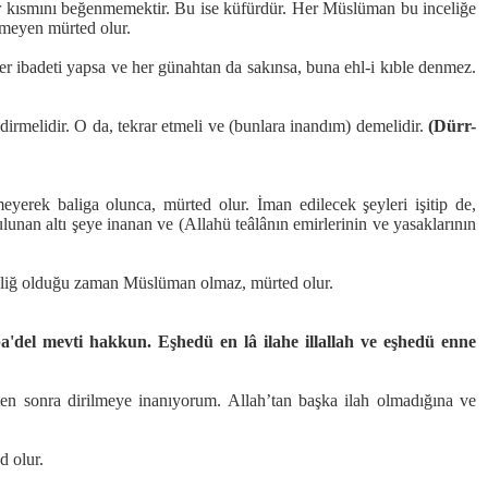
bir kısmını beğenmemektir. Bu ise küfürdür. Her Müslüman bu inceliğe
meyen mürted olur.
ve her ibadeti yapsa ve her günahtan da sakınsa, buna ehl-i kıble denmez.
dirmelidir. O da, tekrar etmeli ve (bunlara inandım) demelidir.
(Dürr-
yerek baliga olunca, mürted olur. İman edilecek şeyleri işitip de,
unan altı şeye inanan ve (Allahü teâlânın emirlerinin ve yasaklarının
baliğ olduğu zaman Müslüman olmaz, mürted olur.
 ba'del mevti hakkun. Eşhedü en lâ ilahe illallah ve eşhedü enne
kten sonra dirilmeye inanıyorum. Allah’tan başka ilah olmadığına ve
d olur.