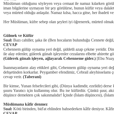
Müslüman olduğunu söyleyen veya cemaat ile namaz kılarken görülen 
iman bilgilerine uymayan bir şey görülürse, bunun küfür veya dalale
veya mürted olduğu anlaşılır. Namaz kılsa, hacca gitse, her ibadeti
Her Müslüman, küfre sebep olan şeyleri iyi öğrenerek, mürted olmakta
Gülmek ve Küfür
Sual:
Bazı cahiller, şaka ile (Ben hocaların bulunduğu Cennete değil,
CEVAP
Cehennem gülüp oynama yeri değil, şiddetli azap çekme yeridir. Dinin 
ile alay edenler, gülerek günah işleyenler cezalarını elbette ahirette gö
(Gülerek günah işleyen, ağlayarak Cehenneme gider.)
[Ebu Nua
İnanmayanların alay ettikleri gibi, Cehennem gülüp oynama yeri değil
dehşetinden korkarlar. Peygamber efendimiz, Cebrail aleyhisselamı 
cevap verir.
(Taberani)
Bir kimse, Yunan felsefecileri gibi, (Dünya kadimdir, ezelidir) derse 
şuuru Yaratıcı için kullanmış olur. Bu ise küfürdür. Çünkü şuur, akı
düşünce demekten çok sakınmalıdır! İçinde (İslam düşüncesi), (İslam na
Müslümana kâfir denmez
Sual:
Kötü birinden, bid'at ehlinden bahsederken kâfir deniyor. Kâfi
CEVAP