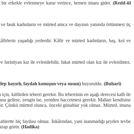
 bir erkekle evlenmeye karar verince, hemen imanı gider.
(Redd-ül
ed ve fasık kadınların ve mürted amca ve dayının yanında örtünmesi üç
irlerin yaşadığı yerlerdir. Kâfir ve mürted kadınların, baş, kol ve
ıristiyan kız ile evlenilebilir, fakat mürted olan kız ile evlenilmez.
Hep hayırlı, faydalı konuşun veya susun)
buyuruldu.
(Buhari)
in, küfürden teberri gerekir. Bu teberrinin en aşağı derecesi kalb ile
imana gelirse, zengin ise, yeniden haccetmesi gerekir. Malları kendisine
rekir. Çünkü mürted olunca, önceki günahlar yok olmaz. Mürted, imana
hirette hiç faydası olmaz. İnkârından, yani inanmadığı şeyden tevbe
 azap görür.
(Hadika)