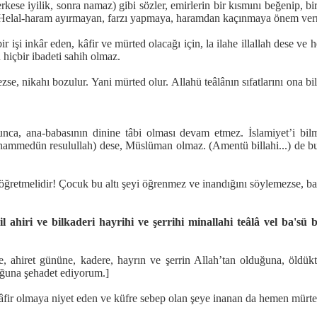
ese iyilik, sonra namaz) gibi sözler, emirlerin bir kısmını beğenip, 
 Helal-haram ayırmayan, farzı yapmaya, haramdan kaçınmaya önem ver
a bir işi inkâr eden, kâfir ve mürted olacağı için, la ilahe illallah dese 
hiçbir ibadeti sahih olmaz.
, nikahı bozulur. Yani mürted olur. Allahü teâlânın sıfatlarını ona bil
ca, ana-babasının dinine tâbi olması devam etmez. İslamiyet’i bilme
uhammedün resulullah) dese, Müslüman olmaz. (Amentü billahi...) de bul
öğretmelidir! Çocuk bu altı şeyi öğrenmez ve inandığını söylemezse, 
l ahiri ve bilkaderi hayrihi ve şerrihi minallahi teâlâ vel ba'sü
ne, ahiret gününe, kadere, hayrın ve şerrin Allah’tan olduğuna, öldü
ğuna şehadet ediyorum.]
e kâfir olmaya niyet eden ve küfre sebep olan şeye inanan da hemen mürte