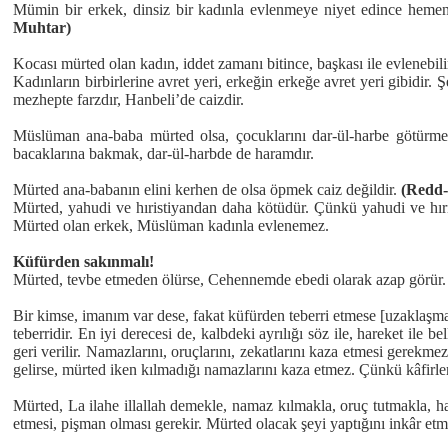
Mümin bir erkek, dinsiz bir kadınla evlenmeye niyet edince heme
Muhtar)
Kocası mürted olan kadın, iddet zamanı bitince, başkası ile evlenebili
Kadınların birbirlerine avret yeri, erkeğin erkeğe avret yeri gibid
mezhepte farzdır, Hanbeli’de caizdir.
Müslüman ana-baba mürted olsa, çocuklarını dar-ül-harbe götürmezle
bacaklarına bakmak, dar-ül-harbde de haramdır.
Mürted ana-babanın elini kerhen de olsa öpmek caiz değildir.
(Redd-
Mürted, yahudi ve hıristiyandan daha kötüdür. Çünkü yahudi ve hırist
Mürted olan erkek, Müslüman kadınla evlenemez.
Küfürden sakınmalı!
Mürted, tevbe etmeden ölürse, Cehennemde ebedi olarak azap görür. 
Bir kimse, imanım var dese, fakat küfürden teberri etmese [uzaklaşmas
teberridir. En iyi derecesi de, kalbdeki ayrılığı söz ile, hareket ile 
geri verilir. Namazlarını, oruçlarını, zekatlarını kaza etmesi gere
gelirse, mürted iken kılmadığı namazlarını kaza etmez. Çünkü kâfirler
Mürted, La ilahe illallah demekle, namaz kılmakla, oruç tutmakla, 
etmesi, pişman olması gerekir. Mürted olacak şeyi yaptığını inkâr e