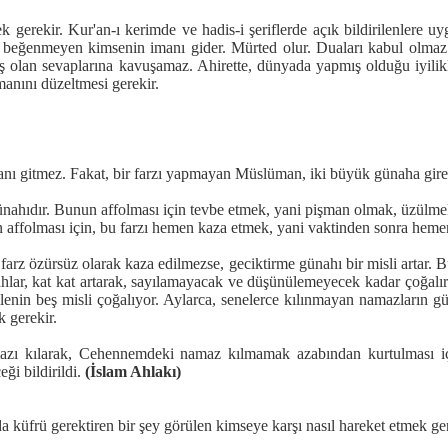
k gerekir. Kur'an-ı kerimde ve hadis-i şeriflerde açık bildirilenlere
eğenmeyen kimsenin imanı gider. Mürted olur. Duaları kabul olmaz. E
miş olan sevaplarına kavuşamaz. Ahirette, dünyada yapmış olduğu iyilik
manını düzeltmesi gerekir.
nı gitmez. Fakat, bir farzı yapmayan Müslüman, iki büyük günaha gire
 günahıdır. Bunun affolması için tevbe etmek, yani pişman olmak, üzülme
 affolması için, bu farzı hemen kaza etmek, yani vaktinden sonra heme
 farz özürsüz olarak kaza edilmezse, geciktirme günahı bir misli artar.
ahlar, kat kat artarak, sayılamayacak ve düşünülemeyecek kadar çoğalır.
rilenin beş misli çoğalıyor. Aylarca, senelerce kılınmayan namazların g
 gerekir.
zı kılarak, Cehennemdeki namaz kılmamak azabından kurtulması için
ği bildirildi.
(İslam Ahlakı)
küfrü gerektiren bir şey görülen kimseye karşı nasıl hareket etmek ge