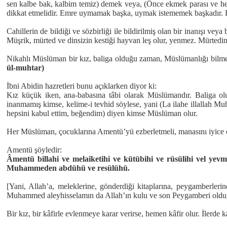
sen kalbe bak, kalbim temiz) demek veya, (Önce ekmek parası ve herk
dikkat etmelidir. Emre uymamak başka, uymak istememek başkadır.
Cahillerin de bildiği ve sözbirliği ile bildirilmiş olan bir inanışı vey
Müşrik, mürted ve dinsizin kestiği hayvan leş olur, yenmez. Mürtedin 
Nikahlı Müslüman bir kız, baliga olduğu zaman, Müslümanlığı bilmezse
ül-muhtar)
İbni Abidin hazretleri bunu açıklarken diyor ki:
Kız küçük iken, ana-babasına tâbi olarak Müslümandır. Baliga olun
inanmamış kimse, kelime-i tevhid söylese, yani (La ilahe illallah M
hepsini kabul ettim, beğendim) diyen kimse Müslüman olur.
Her Müslüman, çocuklarına Amentü’yü ezberletmeli, manasını iyice 
Amentü şöyledir:
Âmentü billahi ve melaiketihi ve kütübihi ve rüsülihi vel yevmi
Muhammeden abdühü ve resülühü.
[Yani, Allah’a, meleklerine, gönderdiği kitaplarına, peygamberleri
Muhammed aleyhisselamın da Allah’ın kulu ve son Peygamberi oldu
Bir kız, bir kâfirle evlenmeye karar verirse, hemen kâfir olur. İlerd