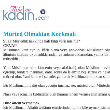
Mürted Olmaktan Korkmalı
Sual:
Mürtedlik hakkında kâfi bilgi verir misiniz?
CEVAP
Müslümanlıktan ayrılıp, kâfir olana veya ana-babası Müslüman ol
âliminin kitabını okumadıklarından ve anlamadıklarından, yalnız bir
mürteddir.
Yeni Müslüman olan kimsenin veya akıl-baliğ olan Müslüman evladın
öğrenip, bunlara inanması, daha sonra da İslam’ın beş şartını ve h
mürted olur. Yani kelime-i şehadet getirerek Müslüman olduktan sonra,
Bir Müslümanın baliğ olan çocuğu imansız ise, mürted olur. Mürtedin b
Nass veya icma ile bildirilmiş olan harama önem vermeyenin imanı gi
Dine önem vermemek
Bir Müslüman, Allahü teâlânın emirlerinden birine bile uymak isteme