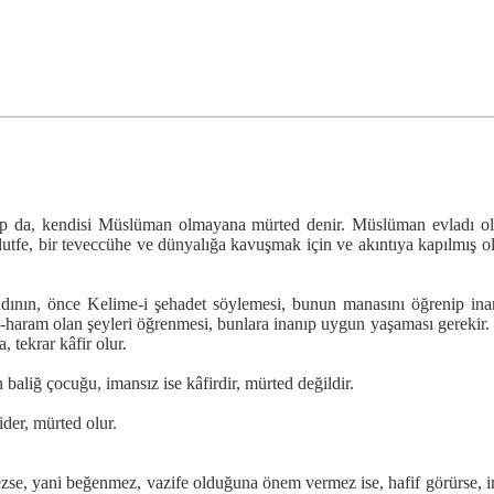
up da, kendisi Müslüman olmayana mürted denir. Müslüman evladı old
 lutfe, bir teveccühe ve dünyalığa kavuşmak için ve akıntıya kapılmış 
ın, önce Kelime-i şehadet söylemesi, bunun manasını öğrenip inanması
elal-haram olan şeyleri öğrenmesi, bunlara inanıp uygun yaşaması gere
 tekrar kâfir olur.
aliğ çocuğu, imansız ise kâfirdir, mürted değildir.
der, mürted olur.
zse, yani beğenmez, vazife olduğuna önem vermez ise, hafif görürse, im