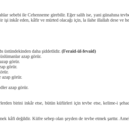
ahlar sebebi ile Cehenneme girebilir. Eğer salih ise, yani günahına tev
bir işi inkâr eden, kâfir ve mürted olacağı için, la ilahe illallah dese ve 
bı üstündekinden daha şiddetlidir.
(Feraid-ül-fevaid)
Müslümanlar azap görür.
 azap görür.
zap görür.
örür.
r azap görür.
edler azap görür.
den birini inkâr etse, bütün küfürleri için tevbe etse, kelime-i şehad
ek kâfi değildir. Küfre sebep olan şeyden de tevbe etmek şarttır. Amel