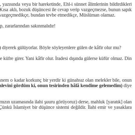
ısında veya bir hareketinde, Ehl-i sünnet âlimlerinin bildirdikleri
. Kısa aklı, bozuk düşüncesi ile cevap verip vazgeçmezse, bunun sapık
rden vazgeçmedikçe, bundan tevbe etmedikçe, Müslüman olamaz.
, zararlarından sakınmalıdır!
) diyerek gülüyorlar. Böyle söyleyenlere gülen de kâfir olur mu?
küfre girer. Yani kâfir olur. İradesi dışında gülerse küfür olmaz. Din
ennem o kadar korkunç bir yerdir ki günahsız olan melekler bile, onun
alevini gördüm ki, onun tesirinden hâlâ kendime gelemedim)
diye
açımızın uzamasında ilahi şuuru görüyoruz) derse, mahluk [yaratık] olan
Çünkü İslamiyet bir düşünce sistemi değildir. İlahi emir ve yasaklara