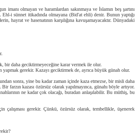
 uygun imanı olmayan ve haramlardan sakınmaya ve İslamın beş şartını
hl-i sünnet itikadında olmayana (Bid'at ehli) denir. Bunun yaptığı
lerin, hayrat ve hasenatının karşılığına kavuşamayacaktır. Dünyadaki
r.
k, bir daha geciktirmeyeceğine karar vermek ile olur.
n yapmak gerekir. Kazayı geciktirmek de, ayrıca büyük günah olur.
 Bundan sonra, yine bu kadar zaman içinde kaza etmezse, bir misli daha
 Bir farzın kazası özürsüz olarak yapılmayınca, günahı böyle artıyor.
ünahlarının ne kadar çok olacağı, buradan anlaşılabilir. Bu müthiş, bu
 çalışması gerekir. Çünkü, özürsüz olarak, tembellikle, üşenerek
rekir?