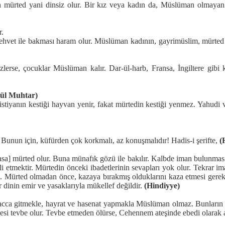
n mürted yani dinsiz olur. Bir kız veya kadın da, Müslüman olmayan
r.
ir. Şehvet ile bakması haram olur. Müslüman kadının, gayrimüslim, mürt
rse, çocuklar Müslüman kalır. Dar-ül-harb, Fransa, İngiltere gibi kâf
ül Muhtar)
iyanın kestiği hayvan yenir, fakat mürtedin kestiği yenmez. Yahudi ve h
Bunun için, küfürden çok korkmalı, az konuşmalıdır! Hadis-i şerifte,
(
a] mürted olur. Buna münafık gözü ile bakılır. Kalbde iman bulunması iç
belli etmektir. Mürtedin önceki ibadetlerinin sevapları yok olur. Tekrar 
kmez. Mürted olmadan önce, kazaya bırakmış olduklarını kaza etmesi ge
 dinin emir ve yasaklarıyla mükellef değildir.
(Hindiyye)
hacca gitmekle, hayrat ve hasenat yapmakla Müslüman olmaz. Bunların a
tmesi tevbe olur. Tevbe etmeden ölürse, Cehennem ateşinde ebedi olarak