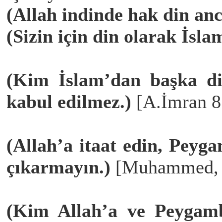
(Allah indinde hak din anc
(Sizin için din olarak İsl
(Kim İslam’dan başka din
kabul edilmez.)
[A.İmran 8
(Allah’a itaat edin, Peyga
çıkarmayın.)
[Muhammed, 
(Kim Allah’a ve Peygambe