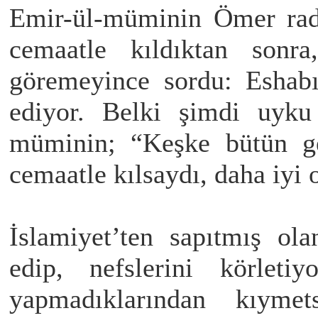
Emir-ül-müminin Ömer radı
cemaatle kıldıktan sonr
göremeyince sordu: Eshabı
ediyor. Belki şimdi uyku 
müminin; “Keşke bütün g
cemaatle kılsaydı, daha iyi
İslamiyet’ten sapıtmış ol
edip, nefslerini körleti
yapmadıklarından kıyme