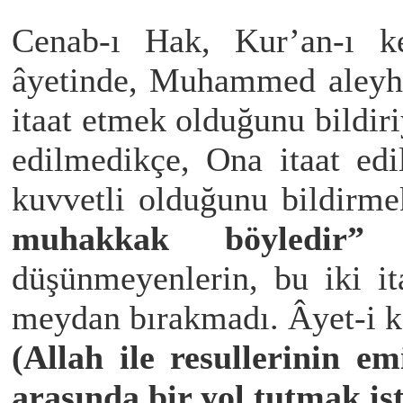
Cenab-ı Hak, Kur’an-ı ke
âyetinde, Muhammed aleyhi
itaat etmek olduğunu bildir
edilmedikçe, Ona itaat ed
kuvvetli olduğunu bildirme
muhakkak böyledir”
b
düşünmeyenlerin, bu iki it
meydan bırakmadı. Âyet-i k
(Allah ile resullerinin em
arasında bir yol tutmak ist