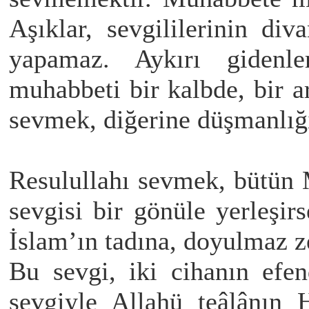
Aşıklar, sevgililerinin div
yapamaz. Aykırı gidenl
muhabbeti bir kalbde, bir a
sevmek, diğerine düşmanlığı
Resulullahı sevmek, bütün 
sevgisi bir gönüle yerleşir
İslam’ın tadına, doyulmaz z
Bu sevgi, iki cihanın efe
sevgiyle Allahü teâlânın 