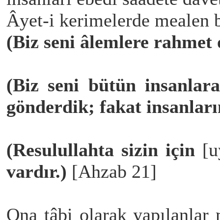
Âyet-i kerimelerde mealen 
(Biz seni âlemlere rahmet 
(Biz seni bütün insanlara
gönderdik; fakat insanlar
(Resulullahta sizin için
[u
vardır.)
[Ahzab 21]
Ona tâbi olarak yapılanlar