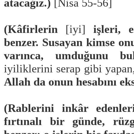
atacağız.)
[Nisa 55-56]
(Kâfirlerin
[iyi]
işleri, 
benzer. Susayan kimse onu
varınca, umduğunu b
iyiliklerini serap gibi yapa
Allah da onun hesabını eks
(Rablerini inkâr edenle
fırtınalı bir günde, rüz