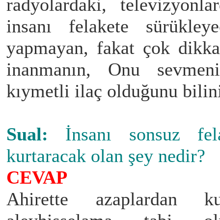
radyolardaki, televizyonla
insanı felakete sürükley
yapmayan, fakat çok dikkat
inanmanın, Onu sevmenin
kıymetli ilaç olduğunu bilin
Sual:
İnsanı sonsuz fe
kurtaracak olan şey nedir?
CEVAP
Ahirette azaplardan 