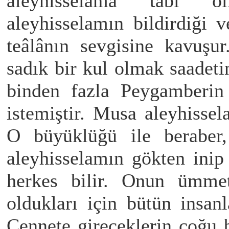
aleyhisselama tabi o
aleyhisselamın bildirdiği 
teâlânın sevgisine kavuşu
sadık bir kul olmak saadet
binden fazla Peygamberin
istemiştir. Musa aleyhiss
O büyüklüğü ile beraber,
aleyhisselamın gökten ini
herkes bilir. Onun ümme
oldukları için bütün insanl
Cennete gireceklerin çoğu 