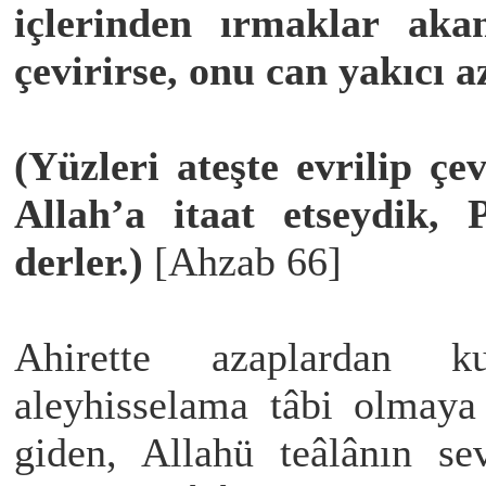
içlerinden ırmaklar ak
çevirirse, onu can yakıcı a
(Yüzleri ateşte evrilip ç
Allah’a itaat etseydik, 
derler.)
[Ahzab 66]
Ahirette azaplardan 
aleyhisselama tâbi olmaya
giden, Allahü teâlânın se