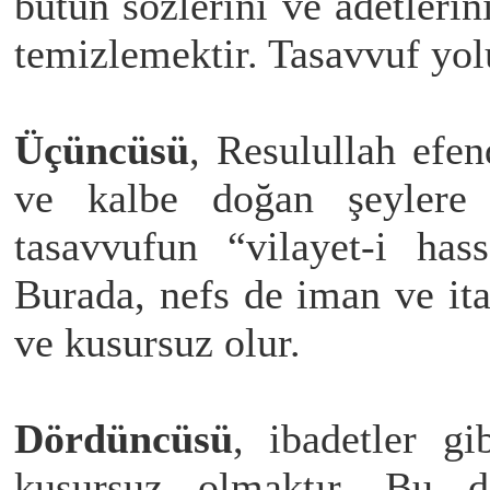
bütün sözlerini ve âdetleri
temizlemektir. Tasavvuf yol
Üçüncüsü
, Resulullah efe
ve kalbe doğan şeylere 
tasavvufun “vilayet-i ha
Burada, nefs de iman ve ita
ve kusursuz olur.
Dördüncüsü
, ibadetler gi
kusursuz olmaktır. Bu de