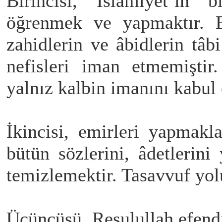
Birincisi, İslamiyet’in b
öğrenmek ve yapmaktır. B
zahidlerin ve âbidlerin tâb
nefisleri iman etmemiştir
yalnız kalbin imanını kabul
İkincisi, emirleri yapmakl
bütün sözlerini, âdetlerin
temizlemektir. Tasavvuf yol
Üçüncüsü, Resulullah efend