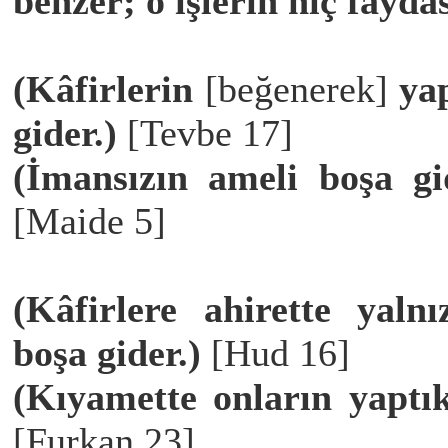
benzer; o işlerin hiç fayda
(Kâfirlerin
[beğenerek]
yap
gider.)
[Tevbe 17]
(İmansızın ameli boşa gid
[Maide 5]
(Kâfirlere ahirette yal
boşa gider.)
[Hud 16]
(Kıyamette onların yaptık
[Furkan 23]