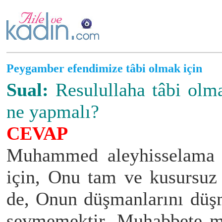
Peygamber efendimize tâbi olmak için
Sual:
Resulullaha tâbi olma
ne yapmalı?
CEVAP
Muhammed aleyhisselama t
için, Onu tam ve kusursuz
de, Onun düşmanlarını düş
sevmemektir. Muhabbete mü