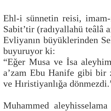
Ehl-i sünnetin reisi, ima
Sabit’tir (radıyallahü teâlâ a
Evliyanın büyüklerinden Seh
buyuruyor ki:
“Eğer Musa ve İsa aleyhim
a’zam Ebu Hanife gibi bir 
ve Hıristiyanlığa dönmezdi.
Muhammed aleyhisselama t