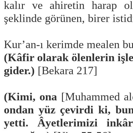
kalır ve ahiretin harap o
şeklinde görünen, birer isti
Kur’an-ı kerimde mealen bu
(Kâfir olarak ölenlerin işl
gider.)
[Bekara 217]
(Kimi, ona
[Muhammed ale
ondan yüz çevirdi ki, bun
yetti. Âyetlerimizi inkâ