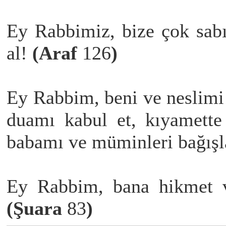
Ey Rabbimiz, bize çok sab
al!
(Araf
126
)
Ey Rabbim, beni ve neslimi
duamı kabul et, kıyamette
babamı ve müminleri bağış
Ey Rabbim, bana hikmet ve
(Şuara
83
)