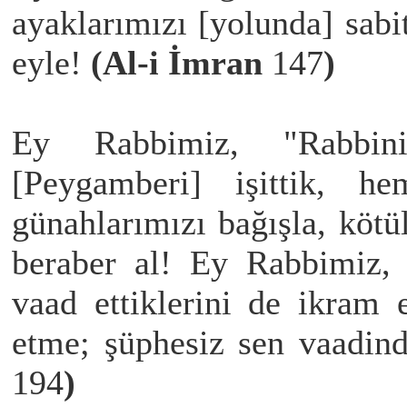
ayaklarımızı [yolunda] sabit
eyle!
(Al-i İmran
147
)
Ey Rabbimiz, "Rabbini
[Peygamberi] işittik, h
günahlarımızı bağışla, kötü
beraber al! Ey Rabbimiz, 
vaad ettiklerini de ikram 
etme; şüphesiz sen vaadin
194
)